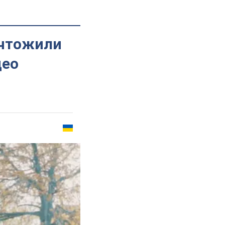
ичтожили
део