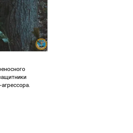
реносного
 защитники
-агрессора.