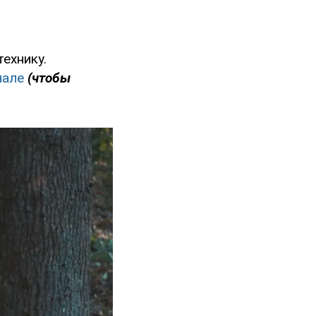
ехнику.
нале
(чтобы