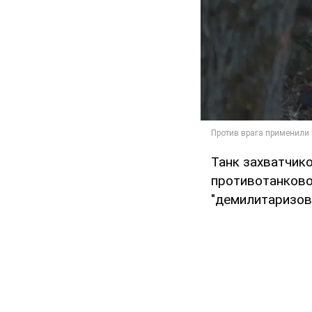
Танк захватчик
противотанково
"демилитаризова