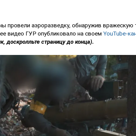
ны провели аэроразведку, обнаружив вражескую т
е видео ГУР опубликовало на своем
YouTube-ка
к, доскролльте страницу до конца).