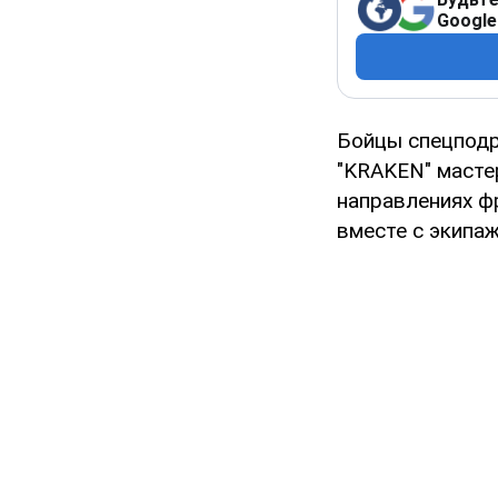
Google
Бойцы спецподр
"KRAKEN" масте
направлениях фр
вместе с экипаж