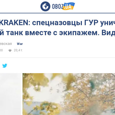
 KRAKEN: спецназовцы ГУР ун
й танк вместе с экипажем. Ви
евская
War
00
20,4 т.