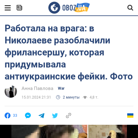
Работала на врага: в
Николаеве разоблачили
фрилансершу, которая
придумывала
антиукраинские фейки. Фото
Анна Павлова
War
15.01.2024 21:31
2 минуты
4,8 т.
33