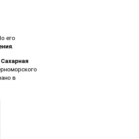
По его
ения
.
а
Сахарная
ерноморского
зано в