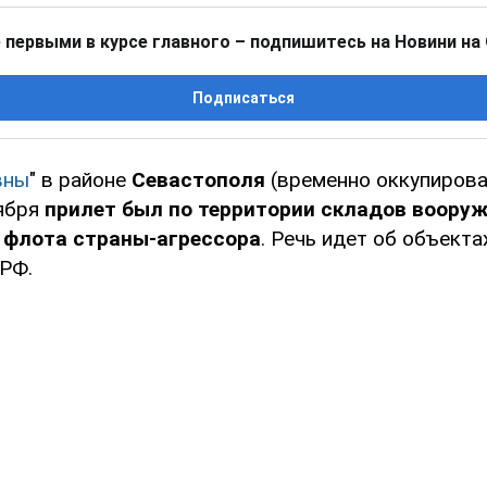
 первыми в курсе главного – подпишитесь на Новини на
Подписаться
вны
" в районе
Севастополя
(временно оккупиров
ября
прилет был по территории складов воору
 флота
страны-агрессора
. Речь идет об объект
РФ.