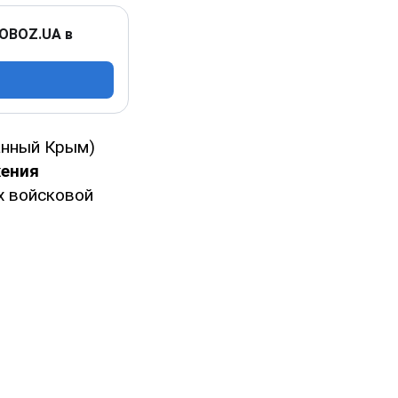
 OBOZ.UA в
анный Крым)
жения
ах войсковой