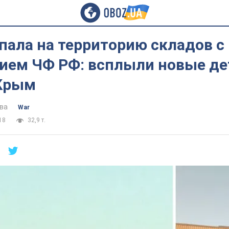
пала на территорию складов с
ием ЧФ РФ: всплыли новые де
 Крым
ва
War
18
32,9 т.