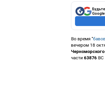
Будьте
Google
Во время "
баво
вечером 18 окт
Черноморского
части
63876
ВС 