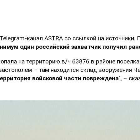
Telegram-канал ASTRA со ссылкой на источники. 
нимум один российский захватчик получил ран
попала на территорию в/ч 63876 в районе поселк
вастополем – там находится склад вооружения Ч
ерритория войсковой части повреждена
", – ска