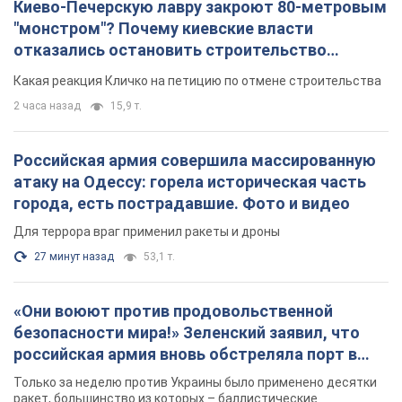
Киево-Печерскую лавру закроют 80-метровым
"монстром"? Почему киевские власти
отказались остановить строительство
небоскреба "московского верующего"
Какая реакция Кличко на петицию по отмене строительства
2 часа назад
15,9 т.
Российская армия совершила массированную
атаку на Одессу: горела историческая часть
города, есть пострадавшие. Фото и видео
Для террора враг применил ракеты и дроны
27 минут назад
53,1 т.
«Они воюют против продовольственной
безопасности мира!» Зеленский заявил, что
российская армия вновь обстреляла порт в
Одессе
Только за неделю против Украины было применено десятки
ракет, большинство из которых – баллистические