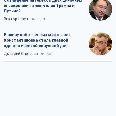
Совпадение интересов двух циничных
игроков или тайный план Трампа и
Путина?
Виктор Швец
15,1 т.
В плену собственных мифов: как
Константиновка стала главной
идеологической ловушкой для
российских оккупантов
Дмитрий Снегирев
237