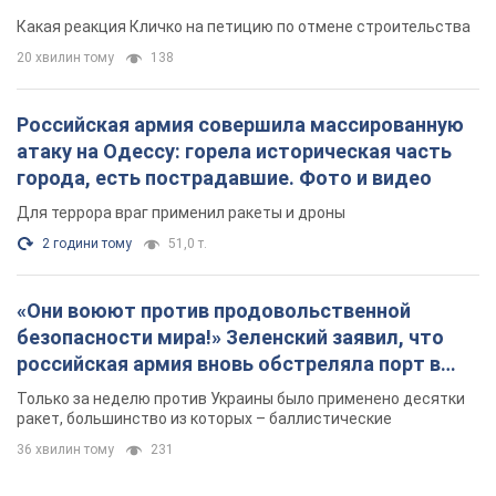
небоскреба "московского верующего"
Какая реакция Кличко на петицию по отмене строительства
20 хвилин тому
138
Российская армия совершила массированную
атаку на Одессу: горела историческая часть
города, есть пострадавшие. Фото и видео
Для террора враг применил ракеты и дроны
2 години тому
51,0 т.
«Они воюют против продовольственной
безопасности мира!» Зеленский заявил, что
российская армия вновь обстреляла порт в
Одессе
Только за неделю против Украины было применено десятки
ракет, большинство из которых – баллистические
36 хвилин тому
231