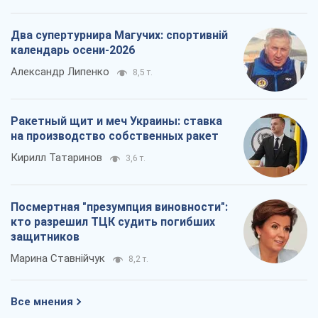
Два супертурнира Магучих: спортивній
календарь осени-2026
Александр Липенко
8,5 т.
Ракетный щит и меч Украины: ставка
на производство собственных ракет
Кирилл Татаринов
3,6 т.
Посмертная "презумпция виновности":
кто разрешил ТЦК судить погибших
защитников
Марина Ставнійчук
8,2 т.
Все мнения