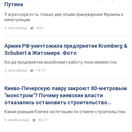
Путина
У агрессора есть только две опции принуждения Украины к
капитуляции
2 часа назад
4,8 т.
Армия РФ уничтожила предприятие Kromberg &
Schubert в Житомире. Фото
Когда предприятие возобновит работу, пока неизвестно
3 часа назад
10,7 т.
Киево-Печерскую лавру закроют 80-метровым
"монстром"? Почему киевские власти
отказались остановить строительство
небоскреба "московского верующего"
Какая реакция Кличко на петицию по отмене строительства
6 часов назад
66,1 т.