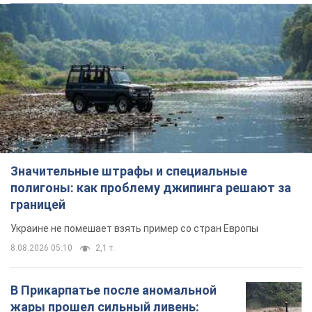
Значительные штрафы и специальные
полигоны: как проблему джипинга решают за
границей
Украине не помешает взять пример со стран Европы
8.08.2026 05:10
2,1 т.
В Прикарпатье после аномальной
жары прошел сильный ливень:
дороги превратились в реки. Видео
Непогода обрушилась на Ивано-Франковскую
область и курортный Буковель
12 часов назад
24,6 т.
Женщине начислили 729 тыс. грн
долга за газ из-за показаний