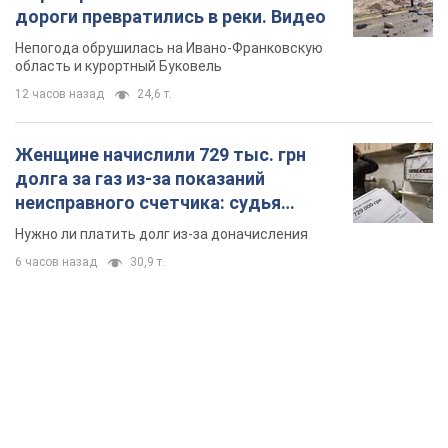
неисправного счетчика: судья
вынес неожиданное решение
Нужно ли платить долг из-за доначисления
6 часов назад
30,9 т.
TOP NEWS