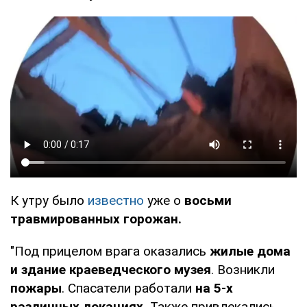
К утру было
известно
уже о
восьми
травмированных горожан.
"Под прицелом врага оказались
жилые дома
и здание краеведческого музея
. Возникли
пожары
. Спасатели работали
на 5-х
различных локациях.
Также привлекались