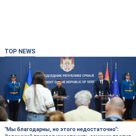
"Мы благодарны, но этого недостаточно":
Зеленский призвал ужесточить санкции против
России
Президент поблагодарил европейских партнеров за
финансовую поддержку
3 часа назад
38,9 т.
Украинская гимнастка поразила президента
США и впервые услышала "Слава Украине"! Как