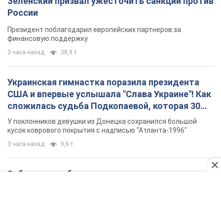
сложилась судьба Подкопаевой, которая 30
лет назад завоевала "золото" Олимпиады
У поклонников девушки из Донецка сохранился большой
кусок коврового покрытия с надписью "Атланта-1996"
3 часа назад
9,6 т.
Заботилась об учениках и поддерживала
учителей: в результате удара РФ по Киевской
области погибли директор киевского лицея, её
муж и внук
Вечная память жертвам российского террора
8 часов назад
18,7 т.