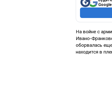
Google
На войне с арм
Ивано-Франковс
оборвалась еще 
находится в пле