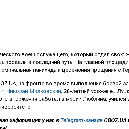
ического военнослужащего, который отдал свою ж
, провели в последний путь. На главной площади
поминальная панихида и церемония прощания с Ге
OZ.UA, на фронте во время выполнения боевой з
нт Николай Мялковский
. 28-летний уроженец Луц
го вторжения работал в мэрии Люблина, учился
ниверситете.
ная информация у нас в
Telegram-канале
OBOZ.UA 
ки!