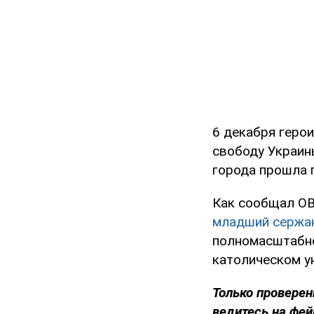
6 декабря геро
свободу Украины
города прошла 
Как сообщал OB
младший сержа
полномасштабно
католическом у
Только проверен
ведитесь на фей