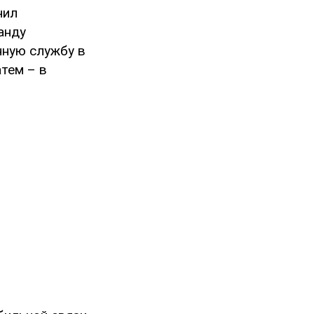
чил
анду
нную службу в
атем – в