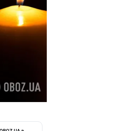
 OBOZ.UA в