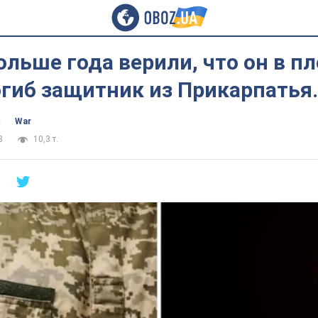
льше года верили, что он в пл
гиб защитник из Прикарпатья
ч
War
8
10,3 т.