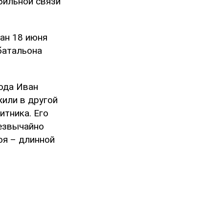
бильной связи
ан 18 июня
батальона
года Иван
жили в другой
итника. Его
резвычайно
оя – длинной