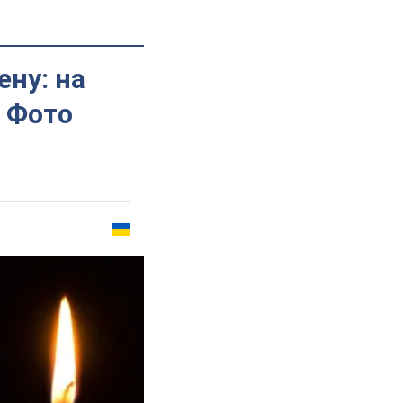
ену: на
. Фото