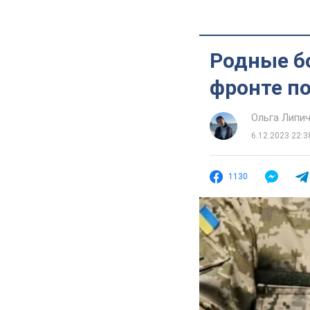
Родные бо
фронте по
Ольга Липи
6.12.2023 22:3
1130