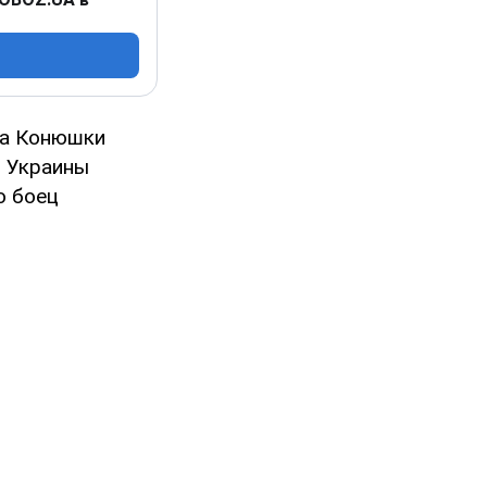
ка Конюшки
м Украины
о боец