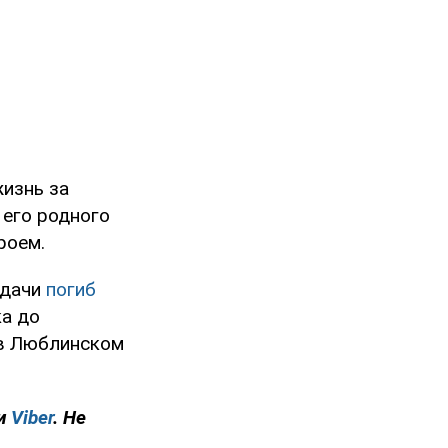
изнь за
 его родного
роем.
адачи
погиб
ка до
 в Люблинском
и
Viber
. Не