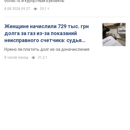
область и курортный Буковель
8.08.2026 09:27
29,1 т.
Женщине начислили 729 тыс. грн
долга за газ из-за показаний
неисправного счетчика: судья
вынес неожиданное решение
Нужно ли платить долг из-за доначисления
8 часов назад
31,2 т.