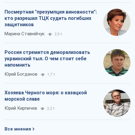
Посмертная "презумпция виновности":
кто разрешил ТЦК судить погибших
защитников
Марина Ставнійчук
2,5 т.
Россия стремится деморализовать
украинский тыл. О чем стоит себе
напомнить
Юрий Богданов
1,7 т.
Хозяева Черного моря: о казацкой
морской славе
Юрий Кирпичев
2,2 т.
Все мнения