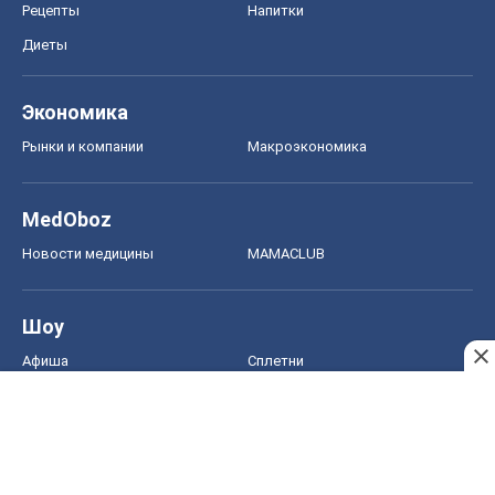
Рецепты
Напитки
Диеты
Экономика
Рынки и компании
Mакроэкономика
MedOboz
Новости медицины
MAMACLUB
Шоу
Афиша
Сплетни
Красота
Мода
Женский Журнал