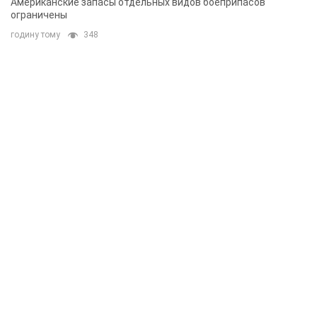
Американские запасы отдельных видов боеприпасов
ограничены
годину тому
348