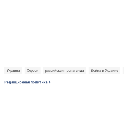
Украина
Херсон
российская пропаганда
Война в Украине
Г
Редакционная политика