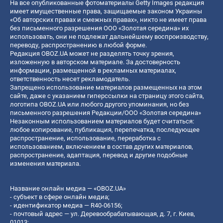
На все опубликованные фотоматериалы Getty Images редакция
имеет имущественные права, защищаемые законом Украины
«Об авторских правах и смежных правах», никто не имеет права
без письменного разрешения ООО «Золотая середина» их
использовать, они не подлежат дальнейшему воспроизводству,
переводу, распространению в любой форме.
Редакция OBOZ.UA может не разделять точку зрения,
изложенную в авторском материале. За достоверность
информации, размещенной в рекламных материалах,
ответственность несет рекламодатель.
Запрещено использование материалов размещенных на этом
сайте, даже с указанием гиперссылки на страницу этого сайта,
логотипа OBOZ.UA или любого другого упоминания, но без
письменного разрешения Редакции/ООО «Золотая середина»
Незаконным использованием материалов будет считаться:
любое копирование, публикация, перепечатка, последующее
распространение, использование, переработка с
использованием, включением в состав других материалов,
распространение, адаптация, перевод и другие подобные
изменения материала.
Название онлайн медиа — «OBOZ.UA»
- субъект в сфере онлайн медиа;
- идентификатор медиа — R40-06156;
- почтовый адрес — ул. Деревообрабатывающая, д. 7, г. Киев,
01013;