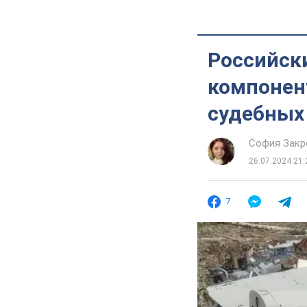
Российск
компонент
судебных
София Закр
26.07.2024 21:
7