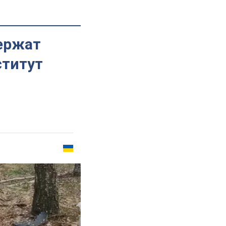
ержат
ститут