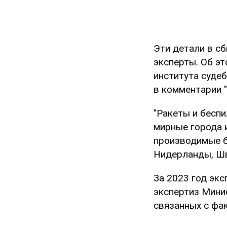
Эти детали в с
эксперты. Об э
института суде
в комментарии "
"Ракеты и бесп
мирные города 
производимые бо
Нидерланды, Шве
За 2023 год эк
экспертиз Мини
связанных с фа