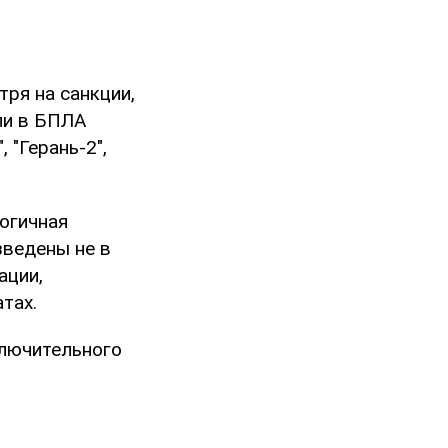
ря на санкции,
ли в БПЛА
, "Герань-2",
логичная
зведены не в
ации,
тах.
ключительного