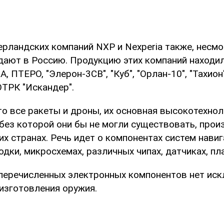
рландских компаний NXP и Nexperia также, несмот
адают в Россию. Продукцию этих компаний находи
, ПТЕРО, "Элерон-3СВ", "Куб", "Орлан-10", "Тахион"
ОТРК "Искандер".
то все ракеты и дроны, их основная высокотехно
без которой они бы не могли существовать, прои
гих странах. Речь идет о компонентах систем навиг
одки, микросхемах, различных чипах, датчиках, пла
перечисленных электронных компонентов нет ис
 изготовления оружия.