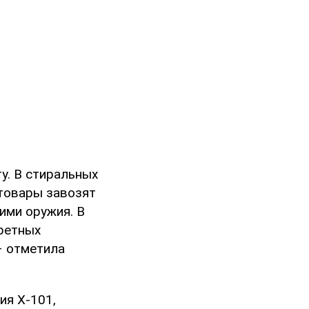
у. В стиральных
 товары завозят
ими оружия. В
кретных
 – отметила
ия Х-101,