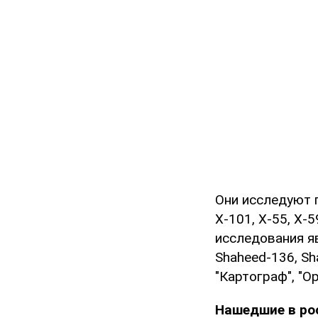
Они исследуют п
Х-101, Х-55, Х-
исследования я
Shaheed-136, S
"Картограф", "О
Нашедшие в ро