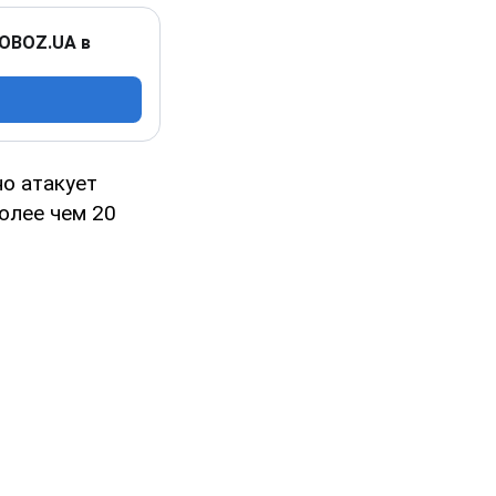
 OBOZ.UA в
но атакует
олее чем 20