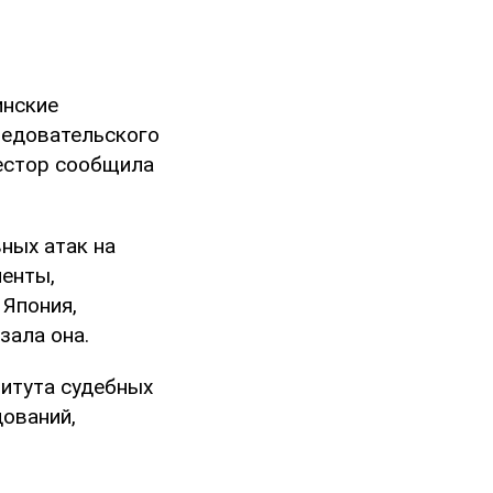
инские
ледовательского
естор сообщила
ных атак на
ненты,
 Япония,
зала она.
титута судебных
ований,