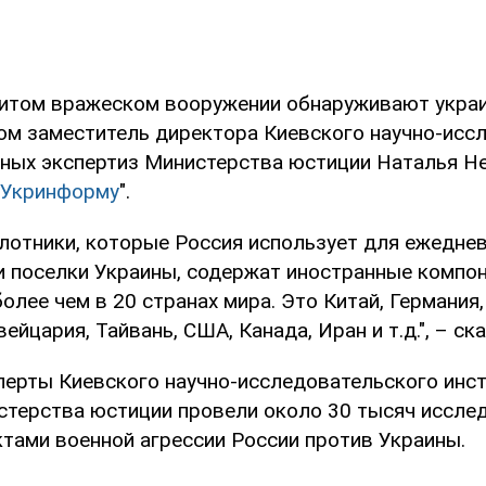
битом вражеском вооружении обнаруживают укра
том заместитель директора Киевского научно-исс
бных экспертиз Министерства юстиции Наталья Н
Укринформу
".
илотники, которые Россия использует для ежеднев
и поселки Украины, содержат иностранные компо
лее чем в 20 странах мира. Это Китай, Германия,
йцария, Тайвань, США, Канада, Иран и т.д.", – ска
сперты Киевского научно-исследовательского инс
стерства юстиции провели около 30 тысяч исслед
ктами военной агрессии России против Украины.