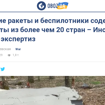
ие ракеты и беспилотники сод
ы из более чем 20 стран – Ин
 экспертиз
евская
War
29
1,8 т.