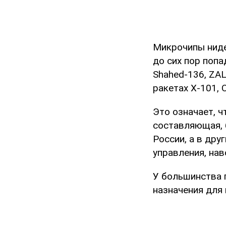
Микрочипы ниде
до сих пор поп
Shahed-136, ZALA
ракетах Х-101, 
Это означает, ч
составляющая, 
России, а в дру
управления, нав
У большинства 
назначения для