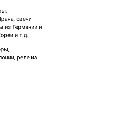
ры,
рана, свечи
ы из Германии и
реи и т.д.
еры,
онии, реле из