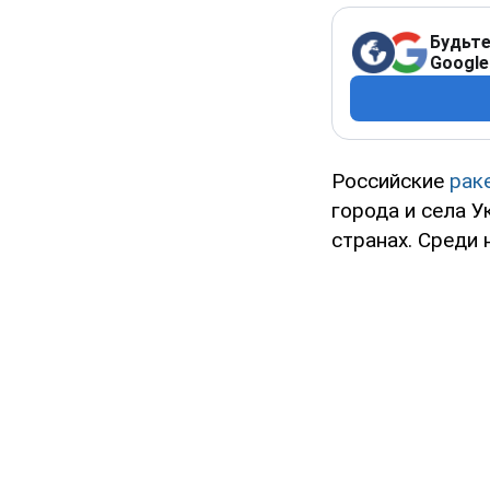
Будьте
Google
Российские
рак
города и села 
странах. Среди 