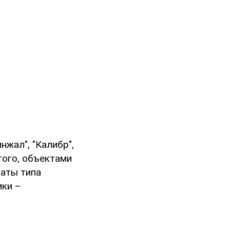
нжал", "Калибр",
того, объектами
аты типа
ики –