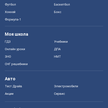
Акции
Сервис
Food Oboz
Рецепты
Напитки
Диеты
Экономика
Рынки и компании
Mакроэкономика
MedOboz
Новости медицины
MAMACLUB
Шоу
Афиша
Сплетни