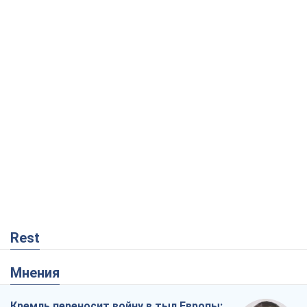
Мнения
Кремль переносит войну в тыл Европы:
под угрозой критическая логистика
Виктор Ягун
3,9 т.
На чьей стороне истории выступает
Дональд Трамп?
Виктор Каспрук
4,8 т.
Ракетный щит и меч Украины: ставка
на производство собственных ракет
Кирилл Татаринов
174