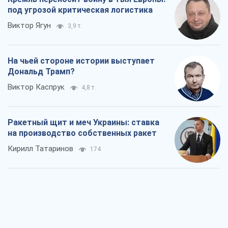
Посмертная "презумпция виновности":
кто разрешил ТЦК судить погибших
защитников
Марина Ставнійчук
1,7 т.
Россия стремится деморализовать
украинский тыл. О чем стоит себе
напомнить