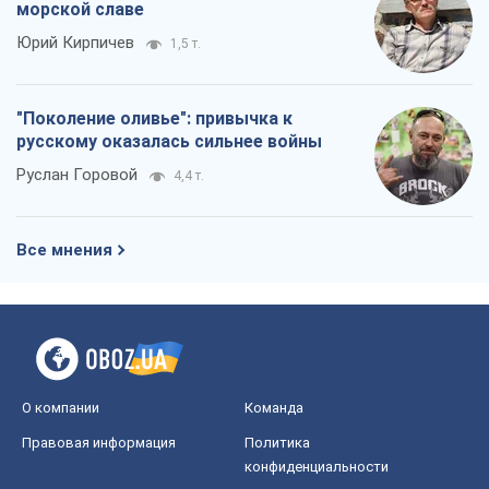
О компании
Команда
Правовая информация
Политика
конфиденциальности
Реклама на сайте
Документы
Редакционная политика
Журналисты OBOZ.UA на месте
событий
OBOZ.UA
Политика
Мир
Расследования
Блоги
Общество
Регионы Украины
Киев
Харьков
Запорожье
Днепр