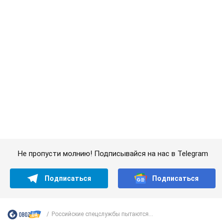
Подписаться
Подписаться
Российские спецслужбы пытаются...
Важное
Женщине начислили 729 тыс. грн долга за газ
из-за показаний неисправного счетчика: судья
вынес неожиданное решение