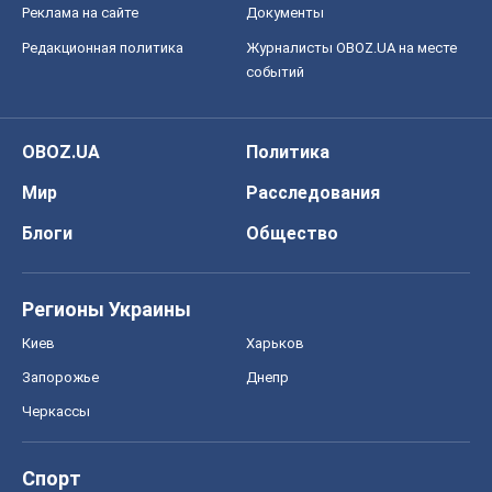
Черкассы
Спорт
Футбол
Баскетбол
Хоккей
Бокс
Формула-1
Моя школа
ГДЗ
Учебники
Онлайн уроки
ДПА
ЗНО
НМТ
СНГ решебники
Авто
Тест Драйв
Электромобили