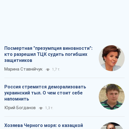
Юрий Богданов
1,3 т.
Хозяева Черного моря: о казацкой
морской славе
Юрий Кирпичев
1,5 т.
"Поколение оливье": привычка к
русскому оказалась сильнее войны
Руслан Горовой
4,4 т.
Все мнения