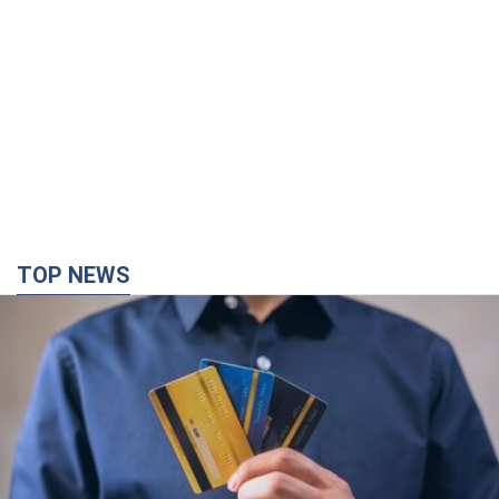
Микрокредиты без мифов: три типичных
сценария заемщика и план действий, чтобы
уберечь свои деньги
Что нужно делать украинцам, чтобы не переплачивать за
"быстрый займ"
годину тому
10,5 т.
Херсон полностью остался без света, во
Львове аварийные отключения: ситуация в
энергосистеме 6 августа
Россияне нанесли удар по важному энергообъекту
44 хвилини тому
9,2 т.