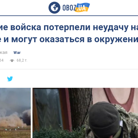
е войска потерпели неудачу н
и могут оказаться в окружен
цкая
War
04
68,2 т.