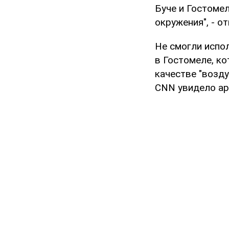
Буче и Гостоме
окружения", - о
Не смогли испо
в Гостомеле, ко
качестве "возду
CNN увидело ар