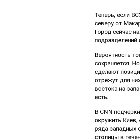
Теперь, если ВС
северу от Мака
Город сейчас н
подразделений 
Вероятность тог
сохраняется. Н
сделают позици
отрежут для ни
востока на запа
есть.
В CNN подчеркну
окружить Киев,
ряда западных 
столицы в течен