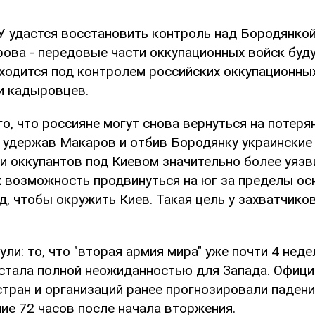
У удастся восстановить контроль над Бородянкой
рова - передовые части оккупационных войск буд
аходится под контролем российских оккупационны
и кадыровцев.
о, что россияне могут снова вернуться на потеря
о удержав Макаров и отбив Бородянку украинские
и оккупантов под Киевом значительно более уяз
х возможность продвинуться на юг за пределы ос
д, чтобы окружить Киев. Такая цель у захватчиков
ли: то, что "вторая армия мира" уже почти 4 нед
 стала полной неожиданностью для Запада. Офиц
стран и организаций ранее прогнозировали падени
ие 72 часов после начала вторжения.