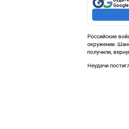
Google
Российские войс
окружении. Шан
получили, верну
Неудачи постигл