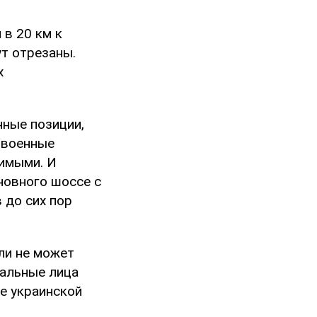
 в 20 км к
ут отрезаны.
х
нные позиции,
 военные
вимыми. И
новного шоссе с
 до сих пор
ели не может
иальные лица
е украинской