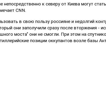
ле непосредственно к северу от Киева могут стат
тмечает CNN.
льзовать в свою пользу россияне и недолгий кон
торый они заполучили сразу после вторжения - ис
шного моста" они не смогли. При этом на спутник
тиллерийские позиции оккупантов возле базы Ан