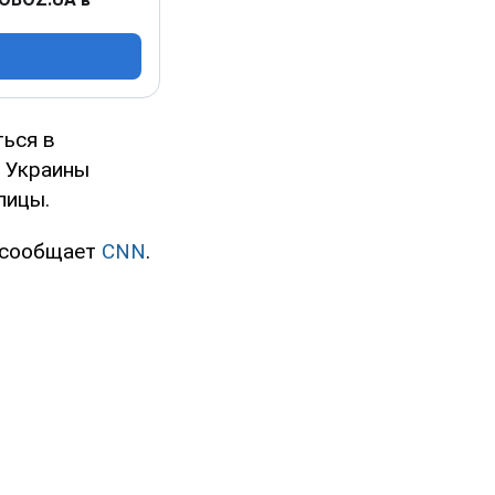
ться в
ы Украины
лицы.
м сообщает
CNN
.