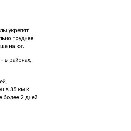
илы укрепят
льно труднее
ше на юг.
- в районах,
ей,
н в 35 км к
е более 2 дней