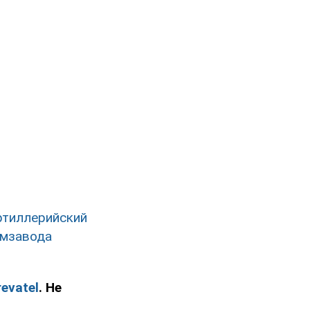
ртиллерийский
рмзавода
evatel
. Не