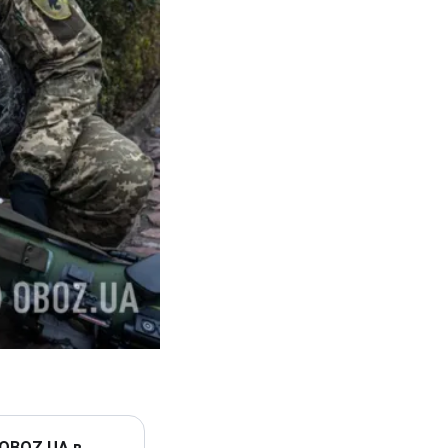
 OBOZ.UA в