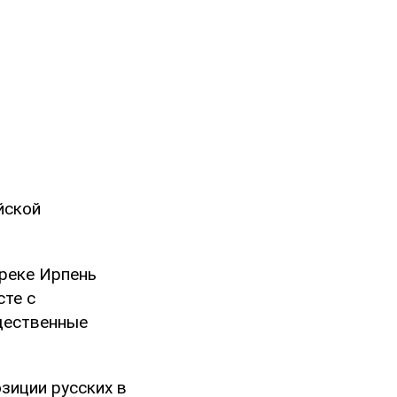
йской
 реке Ирпень
сте с
щественные
зиции русских в