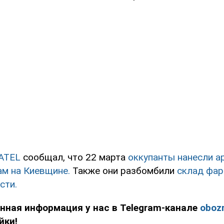
ATEL
сообщал, что 22 марта
оккупанты нанесли а
ам на Киевщине.
Также они разбомбили
склад фа
сти.
нная информация у нас в Telegram-канале
obozr
йки!