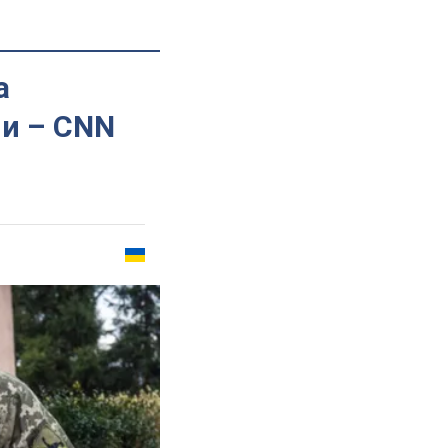
а
ии – CNN