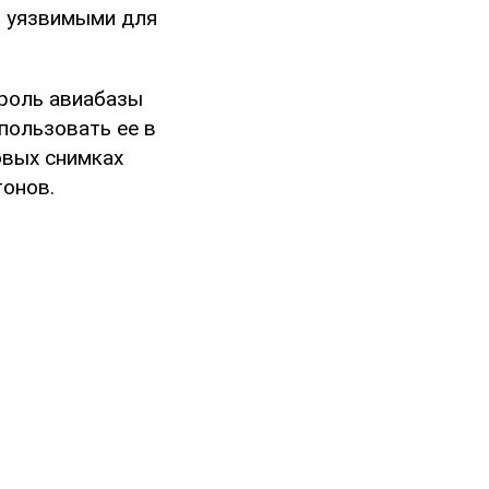
ь уязвимыми для
троль авиабазы
пользовать ее в
овых снимках
тонов.