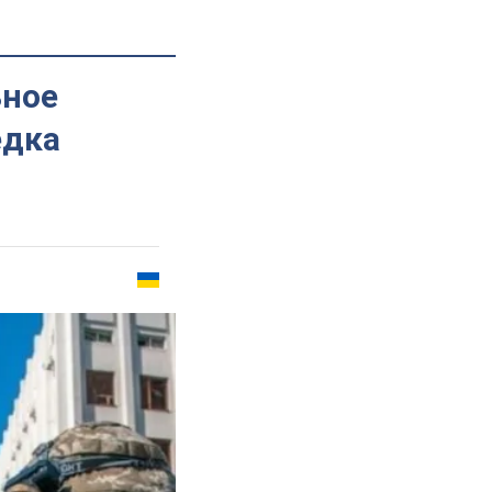
ьное
едка