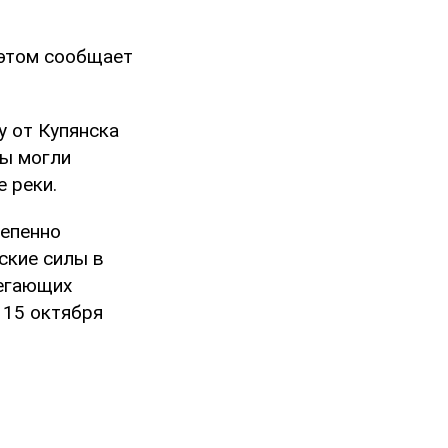
 этом сообщает
у от Купянска
ты могли
 реки.
тепенно
ские силы в
легающих
 15 октября