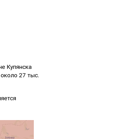
не Купянска
около 27 тыс.
ляется