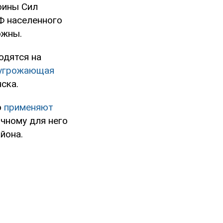
оины Сил
Ф населенного
ожны.
одятся на
угрожающая
нска.
о
применяют
ычному для него
йона.