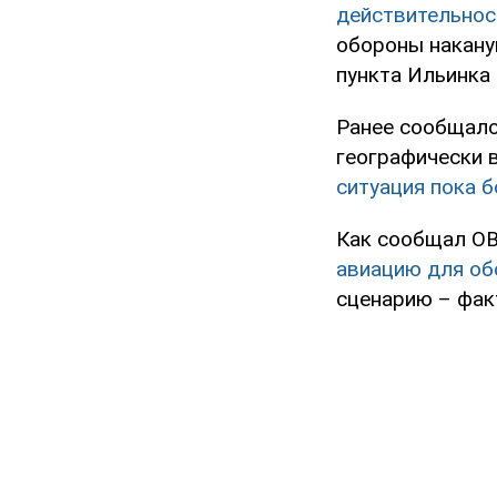
действительнос
обороны накану
пункта Ильинка
Ранее сообщалос
географически 
ситуация пока б
Как сообщал OB
авиацию для о
сценарию – фак