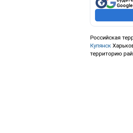
Google
Российская тер
Купянск
Харьков
территорию рай