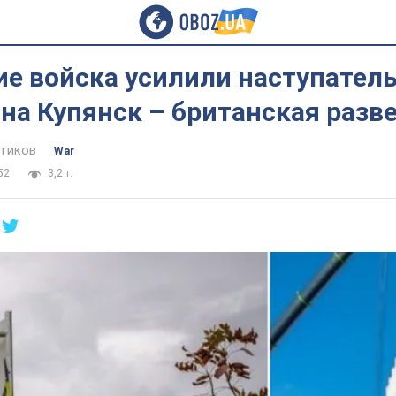
ие войска усилили наступател
на Купянск – британская разв
тиков
War
52
3,2 т.