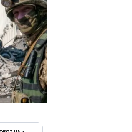
 OBOZ.UA в