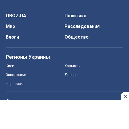
OBOZ.UA
Политика
Мир
Расследования
Блоги
Общество
Регионы Украины
Киев
Харьков
Запорожье
Днепр
Черкассы
Спорт
Футбол
Баскетбол
Хоккей
Бокс
Формула-1