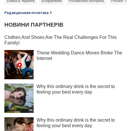
Война в Украине
Вооружение
Российские обстрелы
Россия - ст
Редакционная политика