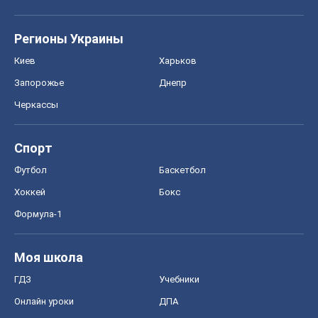
Спорт
Футбол
Баскетбол
Хоккей
Бокс
Формула-1
Моя школа
ГДЗ
Учебники
Онлайн уроки
ДПА
ЗНО
НМТ
СНГ решебники
Авто
Тест Драйв
Электромобили
Акции
Сервис