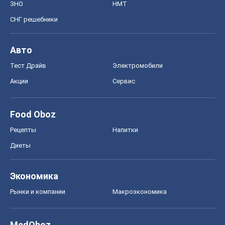
Food Oboz
Рецепты
Напитки
Диеты
Экономика
Рынки и компании
Mакроэкономика
MedOboz
Новости медицины
MAMACLUB
Шоу
Афиша
Сплетни
Красота
Мода
Женский Журнал