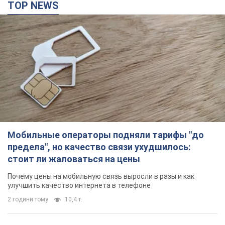
Мобильные операторы подняли тарифы "до
предела", но качество связи ухудшилось:
стоит ли жаловаться на цены
Почему цены на мобильную связь выросли в разы и как
улучшить качество интернета в телефоне
2 години тому
10,4 т.
В оккупированной Ялте прогремели мощные
взрывы: поднимается черный дым. Фото и
видео
Город, вероятно, подвергся атаке дронов
23 хвилини тому
612
В Коблево в Николаевской области произошел