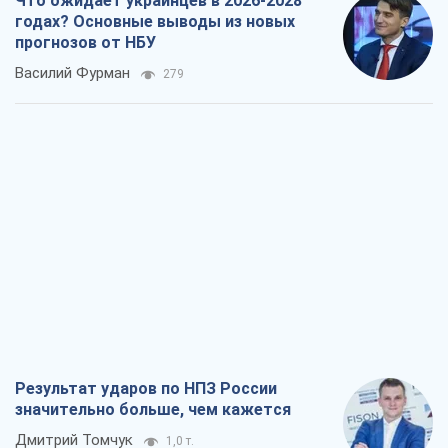
Результат ударов по НПЗ России
значительно больше, чем кажется
Дмитрий Томчук
1,0 т.
Не месть, а стратегия: Украина
заставляет Россию платить за войну
Виктор Андрусив
2,2 т.
Ответ на украинофобию – не