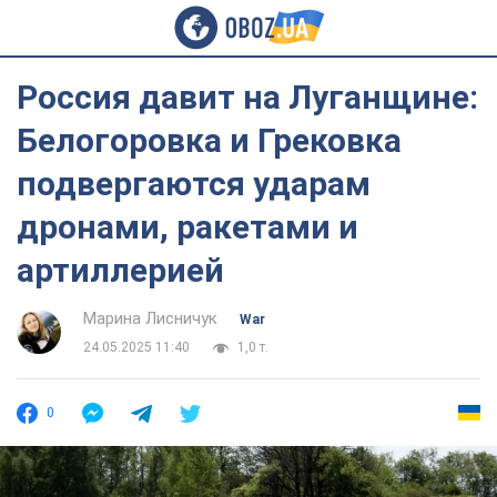
Россия давит на Луганщине:
Белогоровка и Грековка
подвергаются ударам
дронами, ракетами и
артиллерией
Марина Лисничук
War
24.05.2025 11:40
1,0 т.
0