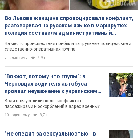
Во Львове женщина спровоцировала конфликт,
разговаривая на русском языке в маршрутке:
полиция составила административный
протокол. Видео
На место происшествия прибыли патрульные полицейские и
следственно-оперативная группа
7 годин тому
9,9 т.
"Воюют, потому что глупы": в
Черновцах водитель автобуса
проявил неуважение к украинским
военным и поплатился за это.
Водителя уволили после конфликта с
Видео
пассажирами и оскорблений в адрес военных
10 годин тому
8,7 т.
"Не следит за сексуальностью": в