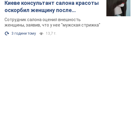
Киеве консультант салона красоты
оскорбил женщину после
химиотерапии, разгорелся скандал.
Сотрудник салона оценил внешность
Фото
женщины, заявив, что у нее "мужская стрижка"
3 години тому
13,7 т.