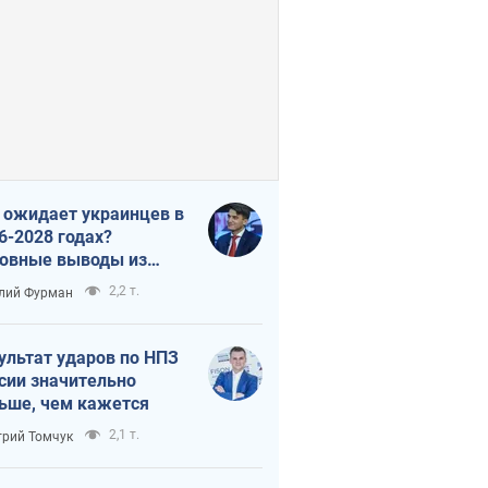
 ожидает украинцев в
6-2028 годах?
овные выводы из
ых прогнозов от НБУ
2,2 т.
лий Фурман
ультат ударов по НПЗ
сии значительно
ьше, чем кажется
2,1 т.
рий Томчук