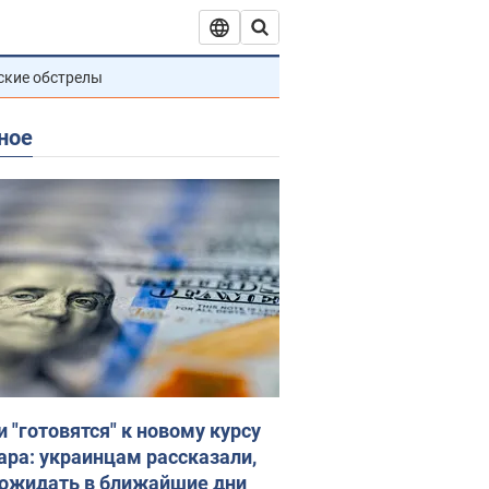
ские обстрелы
ное
и "готовятся" к новому курсу
ара: украинцам рассказали,
 ожидать в ближайшие дни