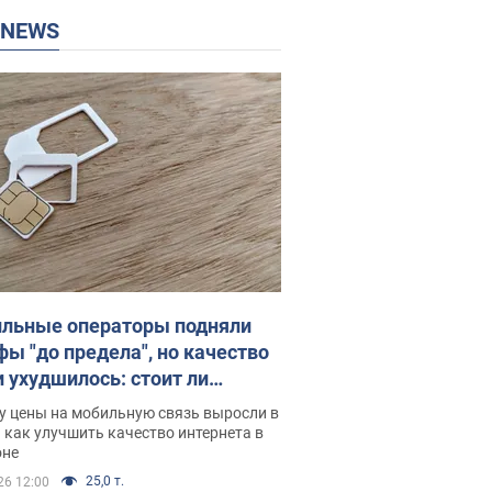
P NEWS
льные операторы подняли
фы "до предела", но качество
и ухудшилось: стоит ли
ваться на цены
у цены на мобильную связь выросли в
 как улучшить качество интернета в
оне
25,0 т.
26 12:00