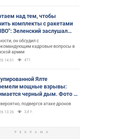
отаем над тем, чтобы
чить комплекты с ракетами
ПВО": Зеленский заслушал
ад Драпатого и объявил о
ности, он обсудил с
х мерах
окомандующим кадровые вопросы в
нской армии
471
26 14:51
купированной Ялте
ремели мощные взрывы:
имается черный дым. Фото и
о
 вероятно, подвергся атаке дронов
3,4 т.
26 13:26