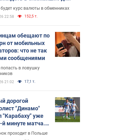
 будет курс валюты в обменниках
152,5 т.
26 22:58
инцам обещают по
грн от мобильных
аторов: что не так
ими сообщениями
 попасть в ловушку
ников
17,1 т.
26 21:02
й дорогой
олист "Динамо"
л "Карабаху" уже
0-й минуте матча.
о
нок проходит в Польше