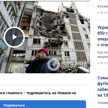
Каким
6.08.20
Укра
850 
опер
Play Video
с эт
Как не
мошен
6.08.20
Самы
футб
заби
рсе главного – подпишитесь на Новини на
на 1
Виде
Поеди
Подписаться