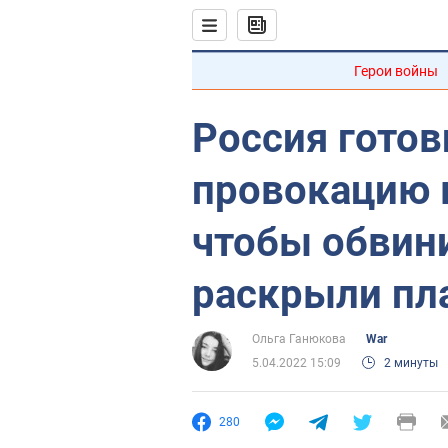
Герои войны
Россия гото
провокацию 
чтобы обвини
раскрыли пла
Ольга Ганюкова
War
5.04.2022 15:09
2 минуты
280