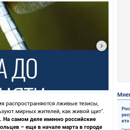
Мн
емя распространяются лживые тезисы,
Рос
ьзуют мирных жителей, как живой щит".
рес
. На самом деле именно российские
кто
льцев – еще в начале марта в городе
дик
Серг