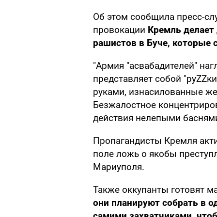
Об этом сообщила пресс-с
провокации
Кремль делает 
рашистов в Буче, которые 
"Армия "асвабадителей" наг
представляет собой "руZZки
руками, изнасилованные ж
Безжалостное концентриро
действия нелепыми баснями 
Пропагандисты Кремля акт
поле ложь о якобы преступ
Мариуполя.
Также оккупанты готовят м
они планируют собрать в о
самими захватчиками, чтоб