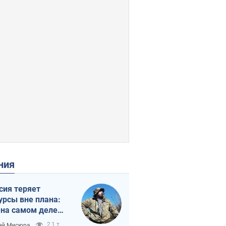
ения
сия теряет
урсы вне плана:
 на самом деле
тует темп войны
2,1 т.
ей Мисюра