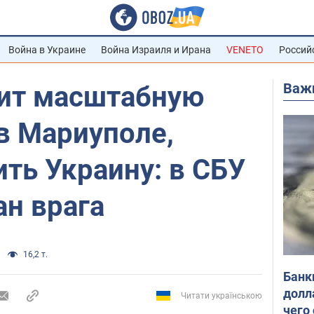
Война в Украине
Война Израиля и Ирана
VENETO
Россий
Важ
вит масштабную
в Мариуполе,
ть Украину: в СБУ
н врага
16,2 т.
Банк
долл
Читати українською
чего