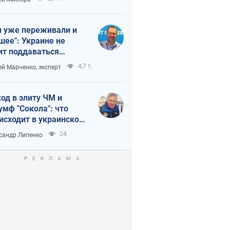
 уже переживали и
шее": Украине не
ит поддаваться
аянию из-за
4,7 т.
ей Марченко, эксперт
етного террора
од в элиту ЧМ и
умф "Сокола": что
исходит в украинском
кее
24
сандр Липенко