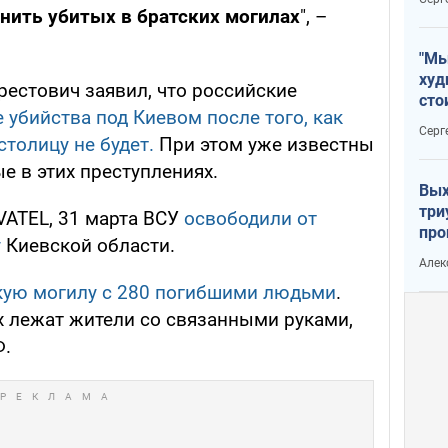
ить убитых в братских могилах
", –
"Мы
худ
рестович заявил, что российские
сто
 убийства под Киевом после того, как
отч
Серг
рак
столицу не будет.
При этом уже известны
е в этих преступлениях.
Вых
три
ATEL, 31 марта ВСУ
освободили от
про
у
Киевской области.
хок
Алек
кую могилу с 280 погибшими людьми
.
х лежат жители со связанными руками,
Ф.