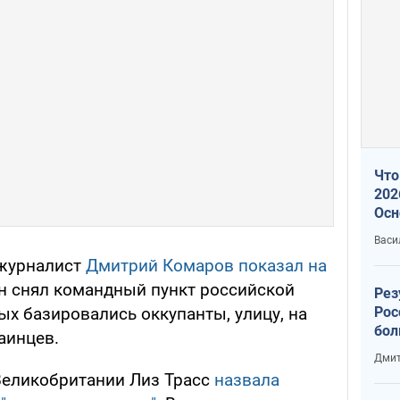
Что
202
Осн
нов
Васи
 журналист
Дмитрий Комаров показал на
 Он снял командный пункт российской
Рез
Рос
ых базировались оккупанты, улицу, на
бол
аинцев.
Дмит
Великобритании Лиз Трасс
назвала