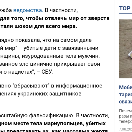
TO
лужба
ведомства.
В частности,
для того, чтобы отвлечь мир от зверств
стали шоком для всего мира.
лядно показала, что на самом деле
й мир" – убитые дети с завязанными
енщины, изуродованные тела мужчин.
ванное зло цинично прикрывает свои
о нацистах", – СБУ.
ивно "вбрасывают" в информационное
Моби
лениях украинских защитников
тари
связ
жало
Почем
асштабную фальсификацию. В частности,
разы и
телеф
дном месте тела мариупольцев, убитых
7.08.20
ы представить их, как массовых жертв