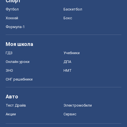
Спорт
Футбол
Баскетбол
Хоккей
Бокс
Формула-1
Моя школа
ГДЗ
Учебники
Онлайн уроки
ДПА
ЗНО
НМТ
СНГ решебники
Авто
Тест Драйв
Электромобили
Акции
Сервис