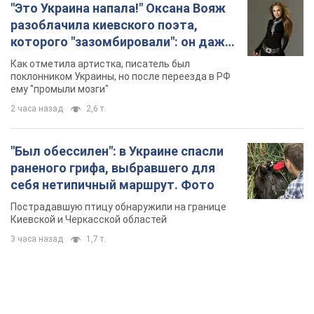
"Это Украина напала!" Оксана Вояж
разоблачила киевского поэта,
которого "зазомбировали": он даже
русского не знал, а теперь хочет
Как отметила артистка, писатель был
геноцида украинцев
поклонником Украины, но после переезда в РФ
ему "промыли мозги"
2 часа назад
2,6 т.
"Был обессилен": в Украине спасли
раненого грифа, выбравшего для
себя нетипичный маршрут. Фото
Пострадавшую птицу обнаружили на границе
Киевской и Черкасской областей
3 часа назад
1,7 т.