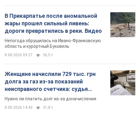
В Прикарпатье после аномальной
жары прошел сильный ливень:
дороги превратились в реки. Видео
Непогода обрушилась на Ивано-Франковскую
область и курортный Буковель
8.08.2026 09:27
36,5 т.
Женщине начислили 729 тыс. грн
долга за газ из-за показаний
неисправного счетчика: судья
вынес неожиданное решение
Нужно ли платить долг из-за доначисления
8.08.2026 14:43
31,8 т.