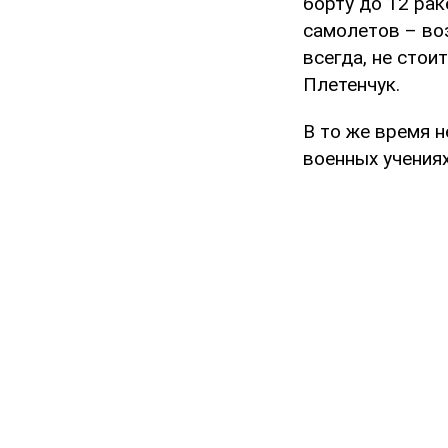
борту до 12 рак
самолетов – воз
всегда, не стои
Плетенчук.
В то же время н
военных учениях