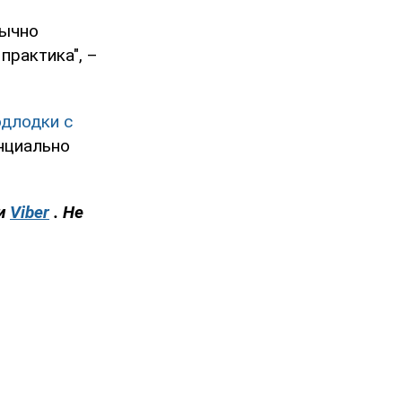
бычно
практика", –
одлодки с
енциально
и
Viber
. Не