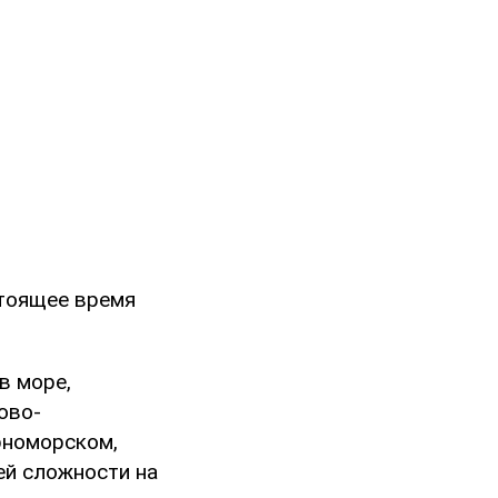
стоящее время
в море,
ово-
рноморском,
ей сложности на