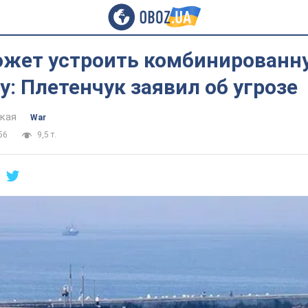
ожет устроить комбинированн
у: Плетенчук заявил об угрозе
цкая
War
56
9,5 т.