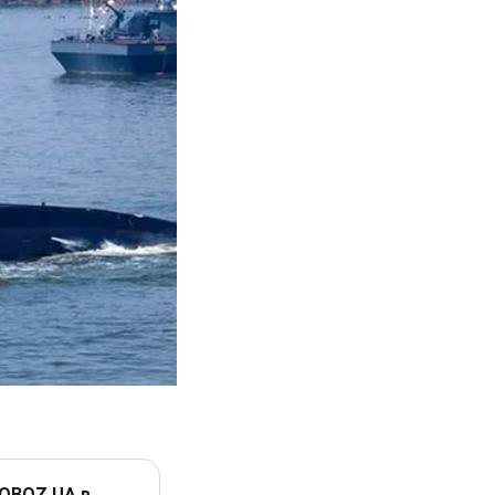
 OBOZ.UA в