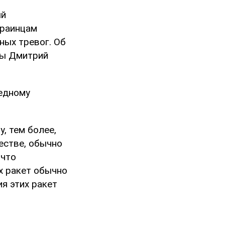
ый
краинцам
ных тревог. Об
ны Дмитрий
редному
, тем более,
естве, обычно
 что
х ракет обычно
я этих ракет