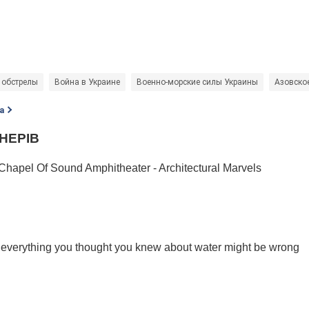
 обстрелы
Война в Украине
Военно-морские силы Украины
Азовско
а