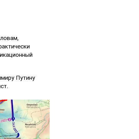
словам,
фактически
никационный
имиру Путину
ст.