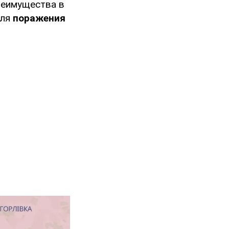
реимущества в
для
поражения