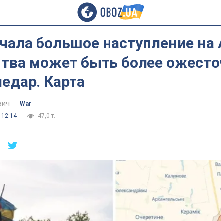
чала большое наступление на 
итва может быть более ожесто
ледар. Карта
вич
War
 12:14
47,0 т.