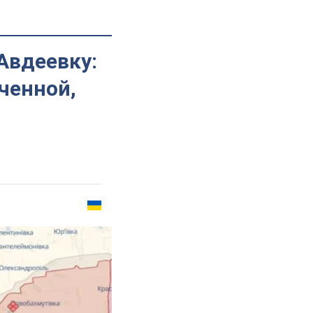
Авдеевку:
ченной,