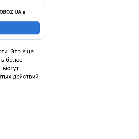
 OBOZ.UA в
ти. Это еще
ть более
ы могут
тых действий.