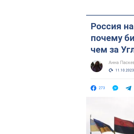
Россия на
почему б
чем за Уг
Анна Паске
11.10.2023
273