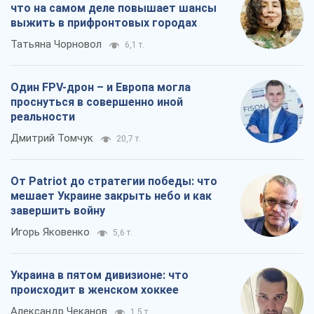
что на самом деле повышает шансы
выжить в прифронтовых городах
Татьяна Чорновол
6,1 т.
Один FPV-дрон – и Европа могла
проснуться в совершенно иной
реальности
Дмитрий Томчук
20,7 т.
От Patriot до стратегии победы: что
мешает Украине закрыть небо и как
завершить войну
Игорь Яковенко
5,6 т.
Украина в пятом дивизионе: что
происходит в женском хоккее
Александр Чеканов
1,5 т.