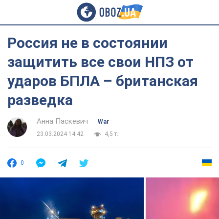
Россия не в состоянии
защитить все свои НПЗ от
ударов БПЛА – британская
разведка
Анна Паскевич
War
23.03.2024 14:42
4,5 т.
0