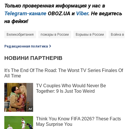
Только проверенная информация у нас в
Telegram-канале
OBOZ.UA и
Viber
. Не ведитесь
на фейки!
Великобритания
пожары в России
Взрывы в России
Война в У
Редакционная политика