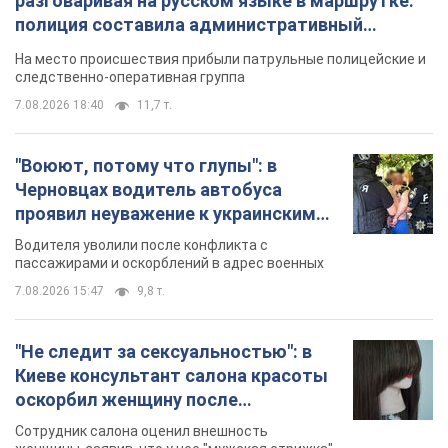
разговаривая на русском языке в маршрутке:
полиция составила административный
протокол. Видео
На место происшествия прибыли патрульные полицейские и
следственно-оперативная группа
7.08.2026 18:40
11,7 т.
"Воюют, потому что глупы": в
Черновцах водитель автобуса
проявил неуважение к украинским
военным и поплатился за это.
Водителя уволили после конфликта с
Видео
пассажирами и оскорблений в адрес военных
7.08.2026 15:47
9,8 т.
"Не следит за сексуальностью": в
Киеве консультант салона красоты
оскорбил женщину после
химиотерапии, разгорелся скандал.
Сотрудник салона оценил внешность
Фото