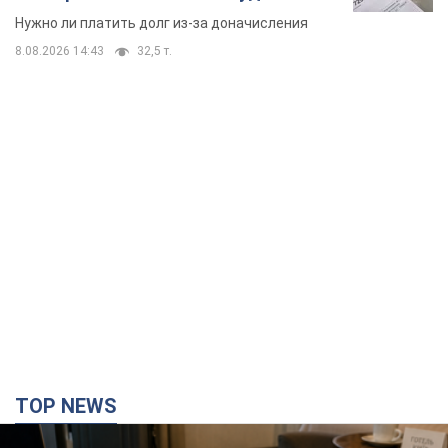
вынес неожиданное решение
Нужно ли платить долг из-за доначисления
8.08.2026 14:43
32,5 т.
TOP NEWS