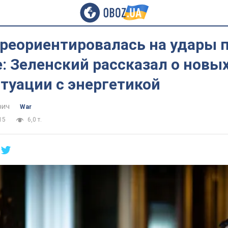
ереориентировалась на удары 
: Зеленский рассказал о новых
итуации с энергетикой
фич
War
15
6,0 т.