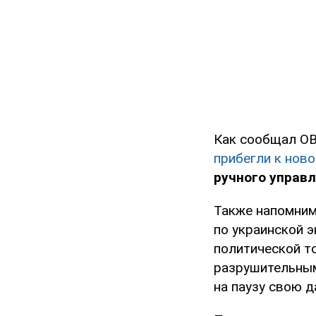
Как сообщал OB
прибегли к ново
ручного управ
Также напомним
по украинской э
политической т
разрушительным
на паузу свою 