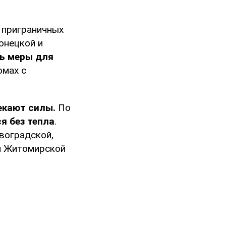
 приграничных
онецкой и
ь меры для
омах с
екают силы.
По
я без тепла
.
воградской,
 и Житомирской