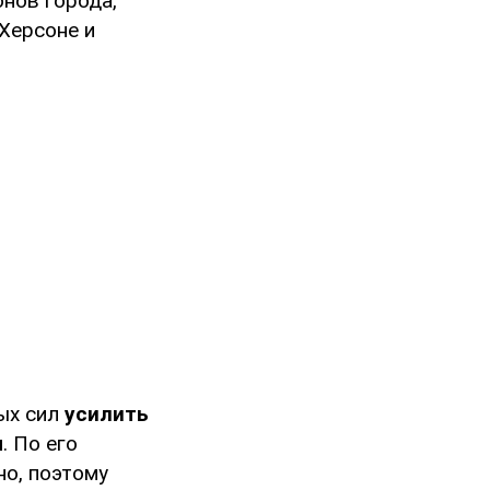
онов города,
Херсоне и
ых сил
усилить
м
. По его
но, поэтому