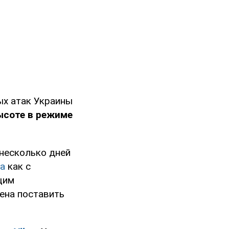
ых атак Украины
ысоте в режиме
 несколько дней
а
как с
щим
ена поставить