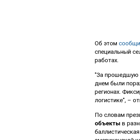
Об этом
сообщ
специальный се
работах.
"За прошедшую 
днем были пора
регионах. Фикс
логистике", – о
По словам през
объекты
в разн
баллистическая