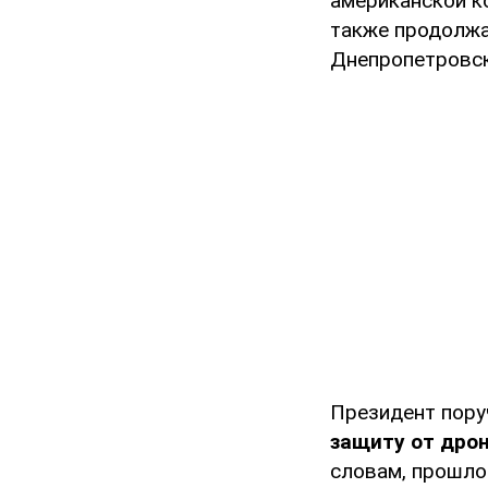
американской к
также продолжа
Днепропетровск
Президент пору
защиту от дро
словам, прошло