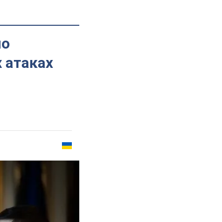
по
 атаках