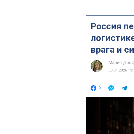
Россия п
логистике
врага и с
Мария Дро
30.01.2026 13:
0