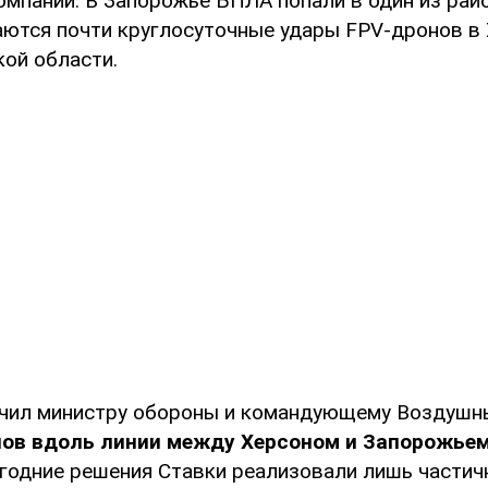
омпании. В Запорожье БПЛА попали в один из рай
ются почти круглосуточные удары FPV-дронов в 
ой области.
чил министру обороны и командующему Воздушн
нов вдоль линии между Херсоном и Запорожье
годние решения Ставки реализовали лишь частич