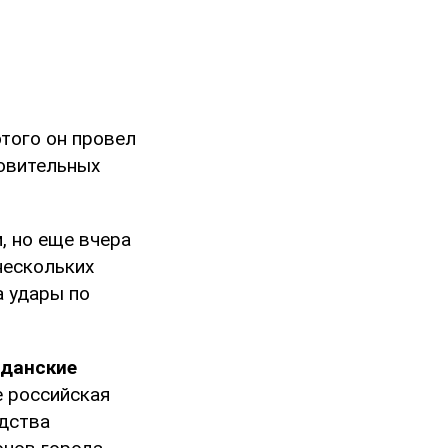
того он провел
новительных
, но еще вчера
нескольких
а удары по
данские
е российская
дства