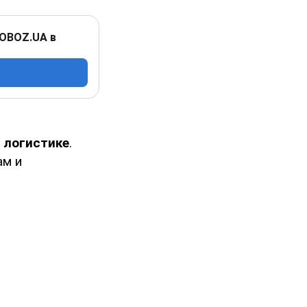
 OBOZ.UA в
 логистике
.
ам и