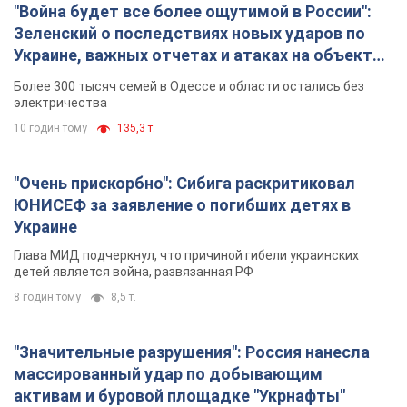
"Война будет все более ощутимой в России":
Зеленский о последствиях новых ударов по
Украине, важных отчетах и атаках на объекты
противника. Видео
Более 300 тысяч семей в Одессе и области остались без
электричества
10 годин тому
135,3 т.
"Очень прискорбно": Сибига раскритиковал
ЮНИСЕФ за заявление о погибших детях в
Украине
Глава МИД подчеркнул, что причиной гибели украинских
детей является война, развязанная РФ
8 годин тому
8,5 т.
"Значительные разрушения": Россия нанесла
массированный удар по добывающим
активам и буровой площадке "Укрнафты"