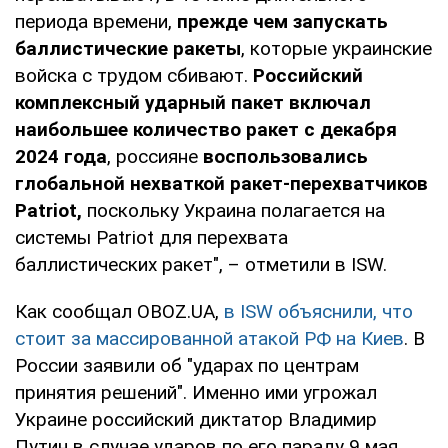
периода времени,
прежде чем запускать
баллистические ракеты
, которые украинские
войска с трудом сбивают.
Российский
комплексный ударный пакет включал
наибольшее количество ракет с декабря
2024 года
, россияне
воспользовались
глобальной нехваткой ракет-перехватчиков
Patriot,
поскольку Украина полагается на
системы Patriot для перехвата
баллистических ракет", – отметили в ISW.
Как сообщал OBOZ.UA,
в ISW объяснили, что
стоит за массированной атакой РФ на Киев
. В
России заявили об "ударах по центрам
принятия решений". Именно ими угрожал
Украине российский диктатор Владимир
Путин в случае ударов по его параду 9 мая.