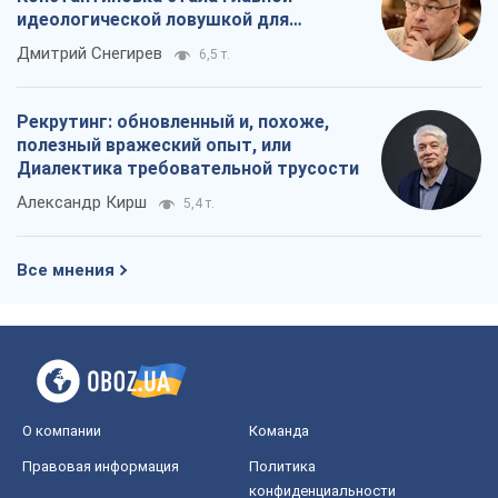
идеологической ловушкой для
российских оккупантов
Дмитрий Снегирев
6,5 т.
Рекрутинг: обновленный и, похоже,
полезный вражеский опыт, или
Диалектика требовательной трусости
Александр Кирш
5,4 т.
Все мнения
О компании
Команда
Правовая информация
Политика
конфиденциальности