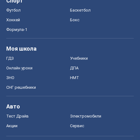
Спорт
Футбол
Баскетбол
Хоккей
Бокс
Формула-1
Моя школа
ГДЗ
Учебники
Онлайн уроки
ДПА
ЗНО
НМТ
СНГ решебники
Авто
Тест Драйв
Электромобили
Акции
Сервис