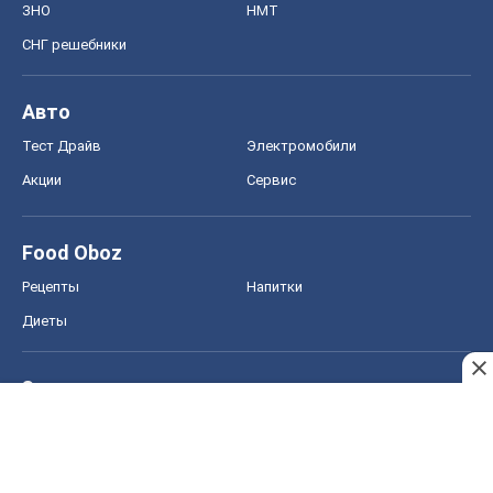
ЗНО
НМТ
СНГ решебники
Авто
Тест Драйв
Электромобили
Акции
Сервис
Food Oboz
Рецепты
Напитки
Диеты
Экономика
Рынки и компании
Mакроэкономика