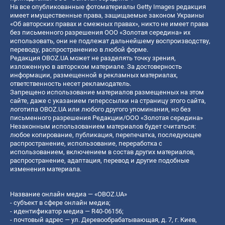
На все опубликованные фотоматериалы Getty Images редакция
имеет имущественные права, защищаемые законом Украины
«Об авторских правах и смежных правах», никто не имеет права
без письменного разрешения ООО «Золотая середина» их
использовать, они не подлежат дальнейшему воспроизводству,
переводу, распространению в любой форме.
Редакция OBOZ.UA может не разделять точку зрения,
изложенную в авторском материале. За достоверность
информации, размещенной в рекламных материалах,
ответственность несет рекламодатель.
Запрещено использование материалов размещенных на этом
сайте, даже с указанием гиперссылки на страницу этого сайта,
логотипа OBOZ.UA или любого другого упоминания, но без
письменного разрешения Редакции/ООО «Золотая середина»
Незаконным использованием материалов будет считаться:
любое копирование, публикация, перепечатка, последующее
распространение, использование, переработка с
использованием, включением в состав других материалов,
распространение, адаптация, перевод и другие подобные
изменения материала.
Название онлайн медиа — «OBOZ.UA»
- субъект в сфере онлайн медиа;
- идентификатор медиа — R40-06156;
- почтовый адрес — ул. Деревообрабатывающая, д. 7, г. Киев,