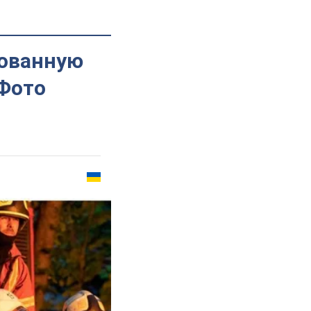
рованную
 Фото