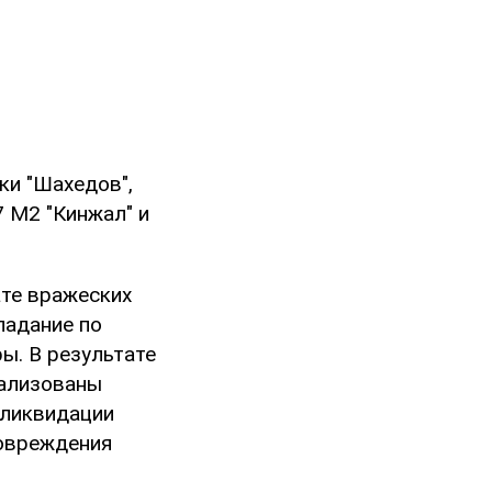
ки "Шахедов",
 М2 "Кинжал" и
те вражеских
падание по
ы. В результате
кализованы
 ликвидации
повреждения