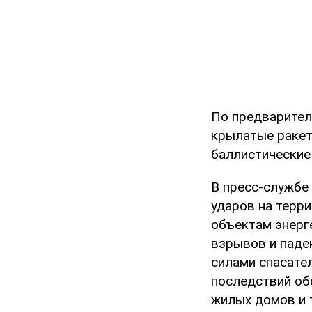
По предварите
крылатые ракет
баллистические
В пресс-службе
ударов на терр
объектам энерг
взрывов и паде
силами спасате
последствий об
жилых домов и 