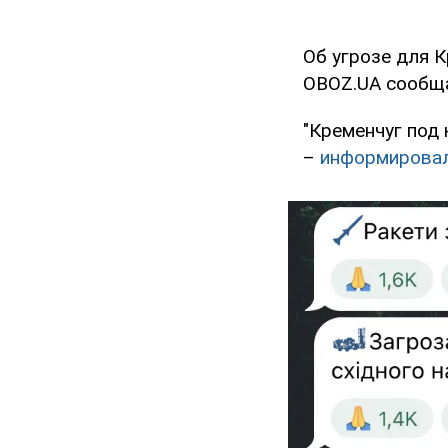
Об угрозе для 
OBOZ.UA сообща
"Кременчуг под
–
информирова