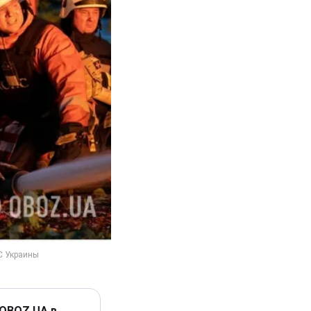
 OBOZ.UA в