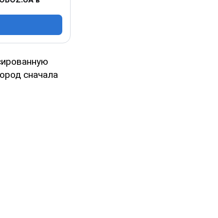
ссированную
город сначала