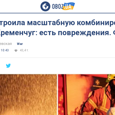
строила масштабную комбини
Кременчуг: есть повреждения.
евская
War
 10:43
43,4 т.