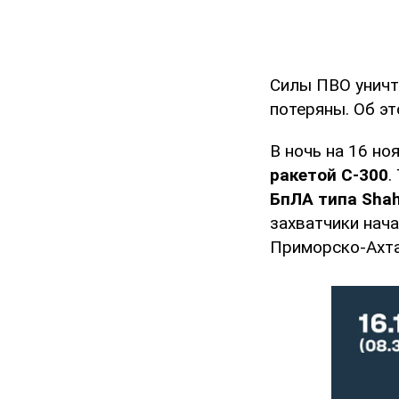
Силы ПВО уничт
потеряны. Об э
В ночь на 16 н
ракетой С-300
.
БпЛА типа Sha
захватчики нача
Приморско-Ахта