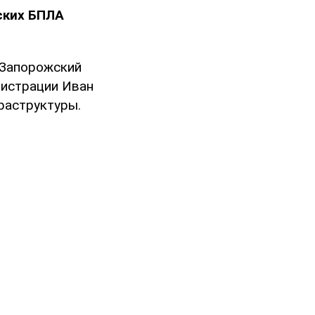
ских БПЛА
 Запорожский
нистрации Иван
раструктуры.