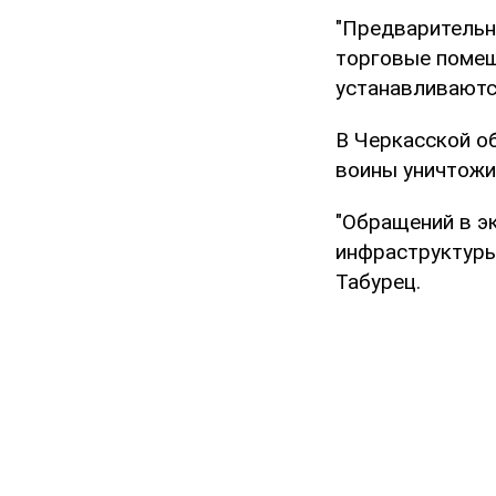
"Предварительн
торговые помещ
устанавливаются
В Черкасской о
воины уничтожи
"Обращений в э
инфраструктуры
Табурец.