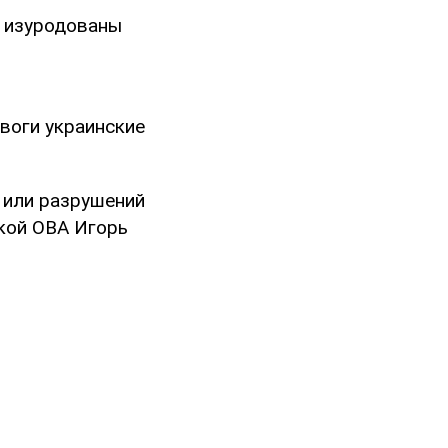
й изуродованы
воги украинские
 или разрушений
кой ОВА Игорь