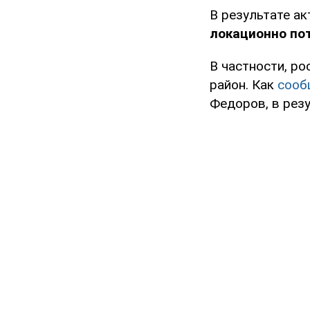
В результате а
локационно по
В частности, р
район. Как
сооб
Федоров, в рез