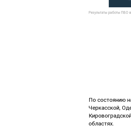
По состоянию н
Черкасской, Од
Кировоградской
областях.