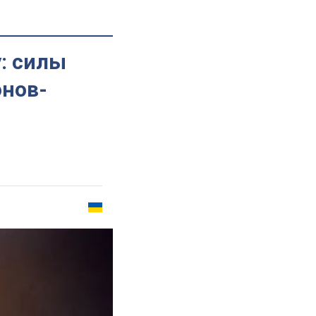
у: силы
онов-