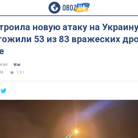
троила новую атаку на Украин
ожили 53 из 83 вражеских др
е
цкая
War
48
1,5 т.