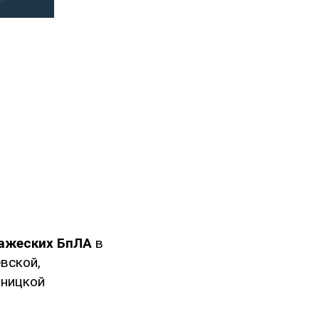
ражеских БпЛА
в
вской,
ьницкой