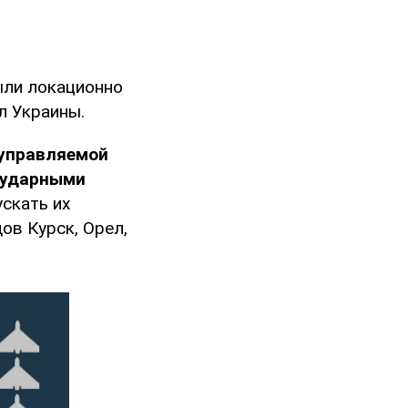
ыли локационно
л Украины.
 управляемой
 ударными
скать их
ов Курск, Орел,