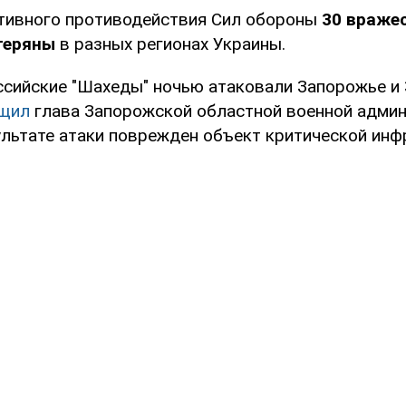
ктивного противодействия Сил обороны
30 враже
теряны
в разных регионах Украины.
оссийские "Шахеды" ночью атаковали Запорожье и
щил
глава Запорожской областной военной адми
ультате атаки поврежден объект критической инф