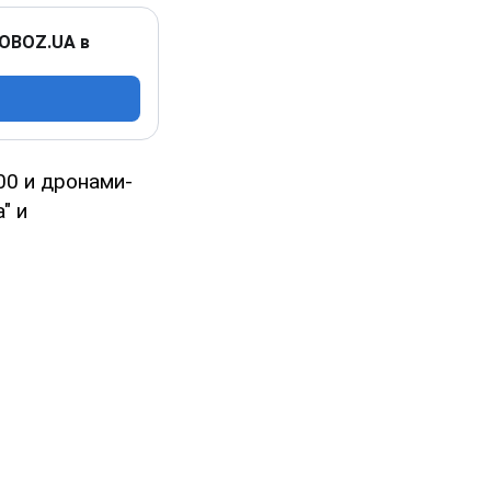
 OBOZ.UA в
00 и дронами-
" и