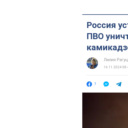
Россия ус
ПВО уничт
камикадз
Лилия Рагу
16.11.2024 08:
7