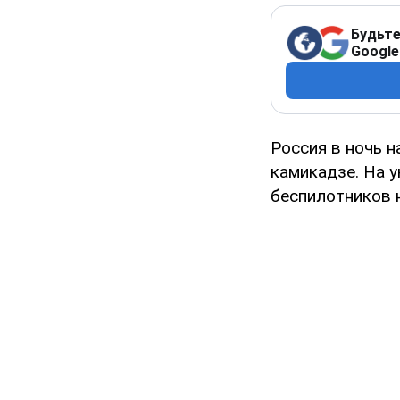
Будьте
Google
Россия в ночь н
камикадзе. На у
беспилотников 