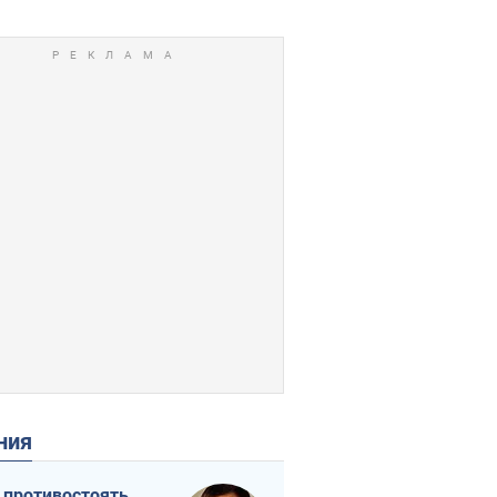
ения
 противостоять