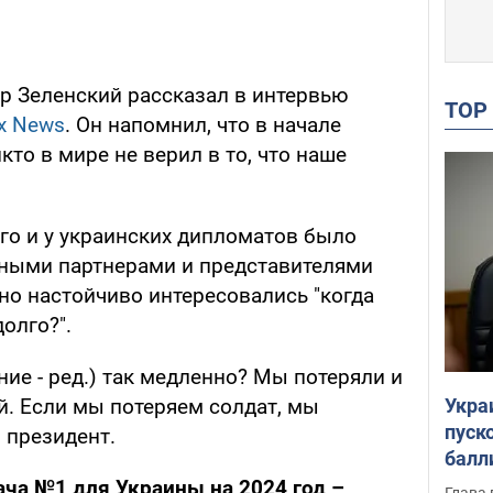
р Зеленский рассказал в интервью
TO
x News
. Он напомнил, что в начале
о в мире не верил в то, что наше
его и у украинских дипломатов было
дными партнерами и представителями
но настойчиво интересовались "когда
долго?".
ние - ред.) так медленно? Мы потеряли и
Укра
й. Если мы потеряем солдат, мы
пуск
л президент.
балл
пров
ача №1 для Украины на 2024 год –
Глава 