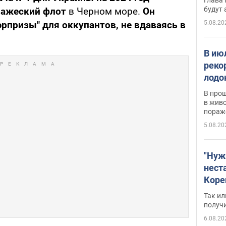
будут
ражеский флот
в Черном море.
Он
5.08.20
рпризы" для оккупантов, не вдаваясь в
В ию
реко
лодо
обна
В про
в живо
пораж
5.08.20
"Нуж
нест
Коре
бизн
Так ил
имею
получ
пом
6.08.20