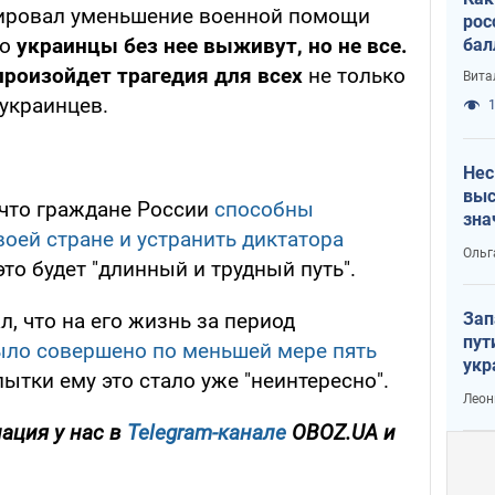
тировал уменьшение военной помощи
рос
то
украинцы без нее выживут, но не все.
бал
произойдет трагедия для всех
не только
Вита
 украинцев.
1
Нес
выс
 что граждане России
способны
зна
оей стране и устранить диктатора
Ольг
это будет "длинный и трудный путь".
Зап
л, что на его жизнь за период
пут
ыло совершено по меньшей мере пять
укр
пытки ему это стало уже "неинтересно".
Леон
ация у нас в
Telegram-канале
OBOZ.UA и