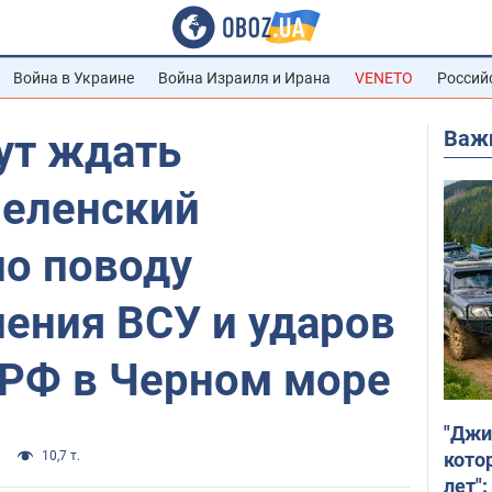
Война в Украине
Война Израиля и Ирана
VENETO
Россий
Важ
ут ждать
Зеленский
по поводу
ения ВСУ и ударов
 РФ в Черном море
"Джи
кото
10,7 т.
лет":