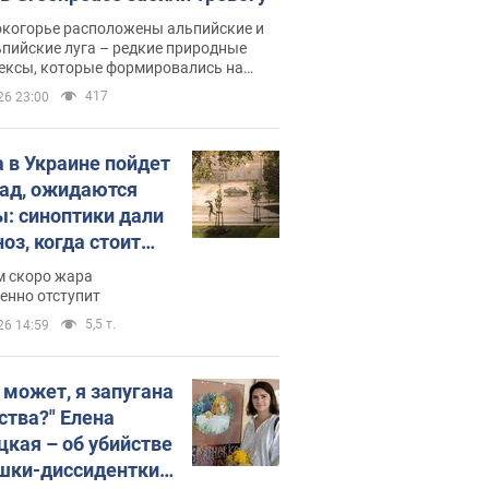
окогорье расположены альпийские и
пийские луга – редкие природные
ексы, которые формировались на
ении сотен лет
417
26 23:00
 в Украине пойдет
пад, ожидаются
ы: синоптики дали
оз, когда стоит
ать изменения
м скоро жара
ды
енно отступит
5,5 т.
26 14:59
, может, я запугана
ства?" Елена
цкая – об убийстве
шки-диссидентки