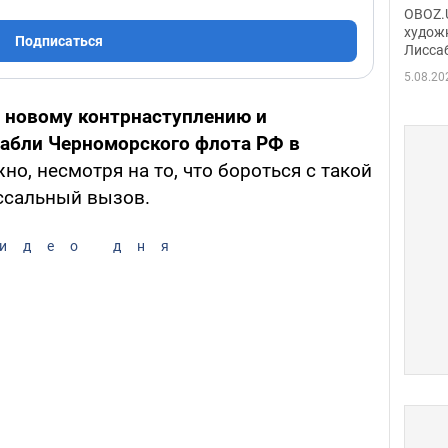
Аллы
OBOZ.U
сына
худож
Подписаться
Лисса
Порт
деть
5.08.20
к новому контрнаступлению и
абли Черноморского флота РФ в
жно, несмотря на то, что бороться с такой
оссальный вызов.
идео дня