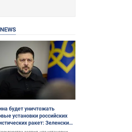
P NEWS
ина будет уничтожать
овые установки российских
истических ракет: Зеленский
ел заседание СНБО
государства заявил, что установки