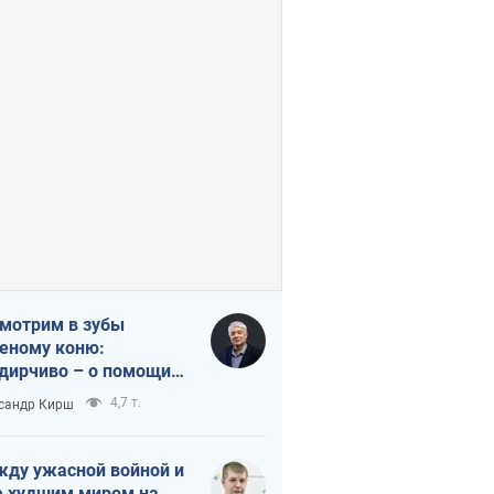
мотрим в зубы
еному коню:
дирчиво – о помощи
аине
4,7 т.
сандр Кирш
ду ужасной войной и
 худшим миром на