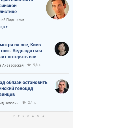
сийской
листике
лий Портников
3,8 т.
мотря на все, Киев
тоит. Ведь сдаться
чит потерять все
9,6 т.
а Айвазовская
ад обязан остановить
инский геноцид
аинцев
2,4 т.
ид Невзлин