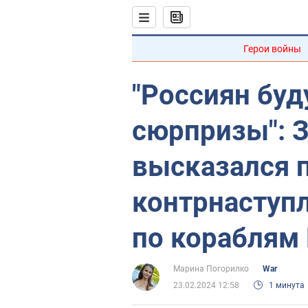
Герои войны
"Россиян буд
сюрпризы": 
высказался 
контрнаступл
по кораблям
Марина Погорилко
War
23.02.2024 12:58
1 минута