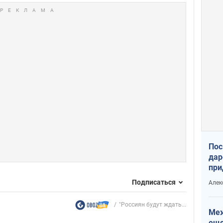
Пос
дар
при
Укр
Подписаться
Алек
"Россиян будут ждать...
Меж
еще