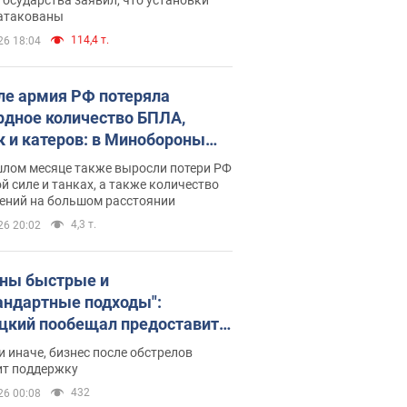
 атакованы
114,4 т.
26 18:04
ле армия РФ потеряла
рдное количество БПЛА,
к и катеров: в Минобороны
родовали статистику
шлом месяце также выросли потери РФ
й силе и танках, а также количество
ений на большом расстоянии
4,3 т.
26 20:02
ны быстрые и
андартные подходы":
цкий пообещал предоставить
есу приоритетный доступ к
и иначе, бизнес после обстрелов
щимся складским
ит поддержку
ещениям
432
26 00:08