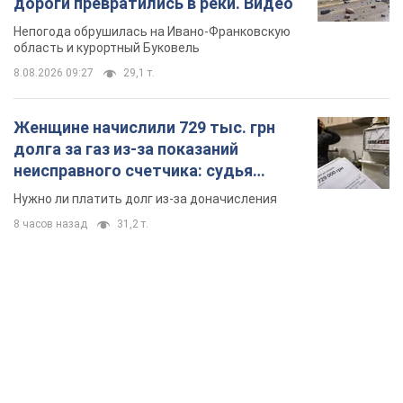
дороги превратились в реки. Видео
Непогода обрушилась на Ивано-Франковскую
область и курортный Буковель
8.08.2026 09:27
29,1 т.
Женщине начислили 729 тыс. грн
долга за газ из-за показаний
неисправного счетчика: судья
вынес неожиданное решение
Нужно ли платить долг из-за доначисления
8 часов назад
31,2 т.