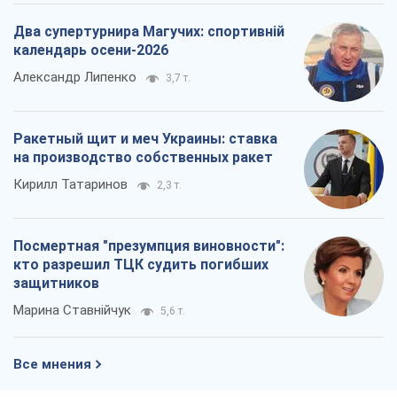
Два супертурнира Магучих: спортивній
календарь осени-2026
Александр Липенко
3,7 т.
Ракетный щит и меч Украины: ставка
на производство собственных ракет
Кирилл Татаринов
2,3 т.
Посмертная "презумпция виновности":
кто разрешил ТЦК судить погибших
защитников
Марина Ставнійчук
5,6 т.
Все мнения