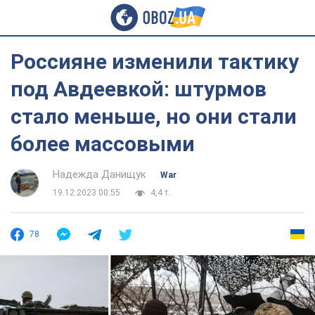
Россияне изменили тактику
под Авдеевкой: штурмов
стало меньше, но они стали
более массовыми
Надежда Данищук
War
19.12.2023 00:55
4,4 т.
78