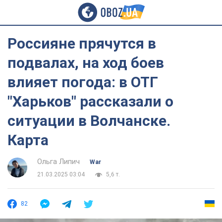
Россияне прячутся в
подвалах, на ход боев
влияет погода: в ОТГ
"Харьков" рассказали о
ситуации в Волчанске.
Карта
Ольга Липич
War
21.03.2025 03:04
5,6 т.
82