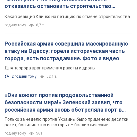
отказались остановить строительство
небоскреба "московского верующего"
Какая реакция Кличко на петицию по отмене строительства
годину тому
6,7 т.
Российская армия совершила массированную
атаку на Одессу: горела историческая часть
города, есть пострадавшие. Фото и видео
Для террора враг применил ракеты и дроны
2 години тому
52,1 т.
«Они воюют против продовольственной
безопасности мира!» Зеленский заявил, что
российская армия вновь обстреляла порт в
Одессе
Только за неделю против Украины было применено десятки
ракет, большинство из которых – баллистические
годину тому
561