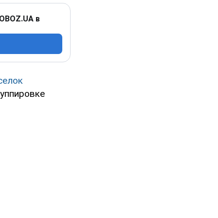
 OBOZ.UA в
селок
руппировке