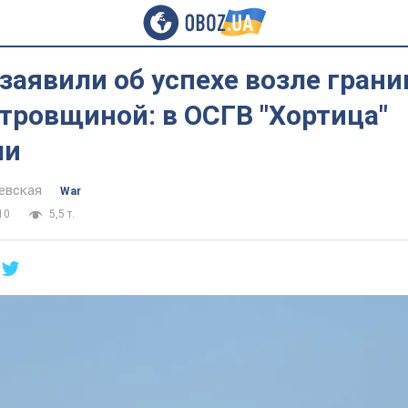
заявили об успехе возле грани
тровщиной: в ОСГВ "Хортица"
ли
евская
War
10
5,5 т.