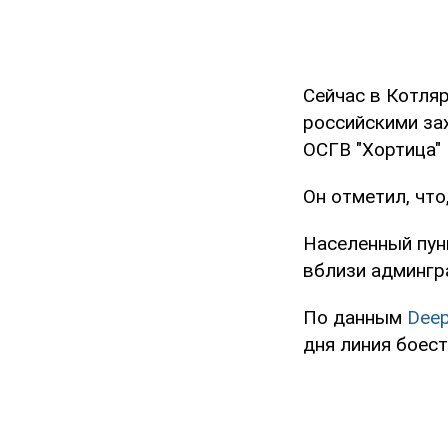
Сейчас в Котля
российскими за
ОСГВ "Хортица" 
Он отметил, что
Населенный пун
вблизи админгр
По данным
Deep
дня линия боест