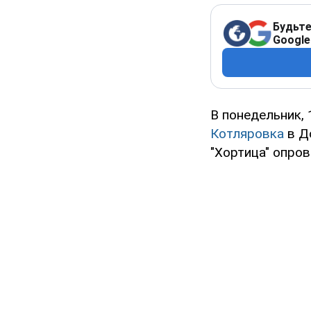
Будьте
Google
В понедельник, 
Котляровка
в Д
"Хортица" опро