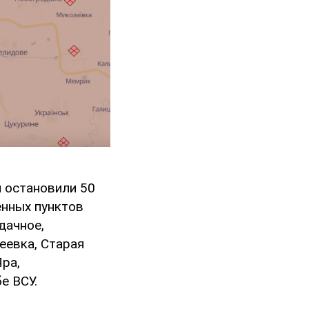
 остановили 50
енных пунктов
дачное,
еевка, Старая
ра,
е ВСУ.