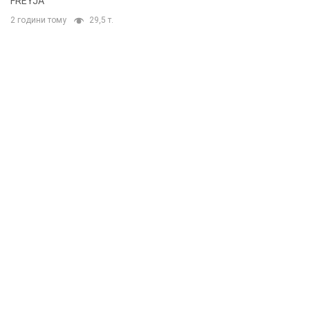
FREYJA
2 години тому
29,5 т.