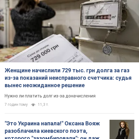
Женщине начислили 729 тыс. грн долга за газ
из-за показаний неисправного счетчика: судья
вынес неожиданное решение
Нужно ли платить долг из-за доначисления
7 годин тому
11,3 т.
"Это Украина напала!" Оксана Вояж
разоблачила киевского поэта,
которого "зазомбировали": он даже