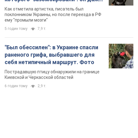
русского не знал, а теперь хочет
Как отметила артистка, писатель был
геноцида украинцев
поклонником Украины, но после переезда в РФ
ему "промыли мозги"
5 годин тому
7,9 т.
"Был обессилен": в Украине спасли
раненого грифа, выбравшего для
себя нетипичный маршрут. Фото
Пострадавшую птицу обнаружили на границе
Киевской и Черкасской областей
6 годин тому
2,9 т.