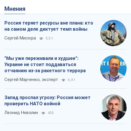
проверить НАТО войной
Леонид Невзлин
450
"Варта" и "Новатор" выдержали
пулеметный обстрел и удар FPV-дрона,
сохранив жизнь офицеру ВСУ
Украинская Бронетехника
1,3 т.