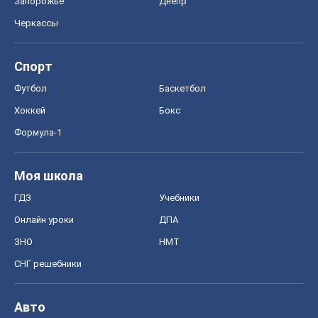
СНГ решебники
Авто
Тест Драйв
Электромобили
Акции
Сервис
Food Oboz
Рецепты
Напитки
Диеты
Экономика
Рынки и компании
Mакроэкономика
MedOboz