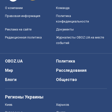
Регионы Украины
Киев
Харьков
Запорожье
Днепр
Черкассы
Спорт
Футбол
Баскетбол
Хоккей
Бокс
Формула-1
Моя школа
ГДЗ
Учебники
Онлайн уроки
ДПА
ЗНО
НМТ