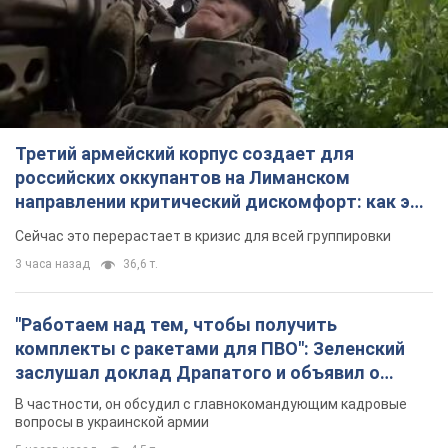
комплекты с ракетами для ПВО": Зеленский
заслушал доклад Драпатого и объявил о
новых мерах
В частности, он обсудил с главнокомандующим кадровые
вопросы в украинской армии
5 часов назад
4,5 т.
В оккупированной Ялте прогремели мощные
взрывы: поднимается черный дым. Фото и
видео
Город, вероятно, подвергся атаке дронов
6 часов назад
7,3 т.