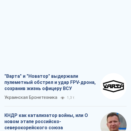
КНДР как катализатор войны, или О
новом этапе российско-
северокорейского союза
Алексей Кущ
1,5 т.
Выход в элиту ЧМ и триумф "Сокола":
что происходит в украинском хоккее
Александр Липенко
573
Что ожидает украинцев в 2026-2028
годах? Основные выводы из новых
прогнозов от НБУ
Василий Фурман
12,9 т.
Все мнения