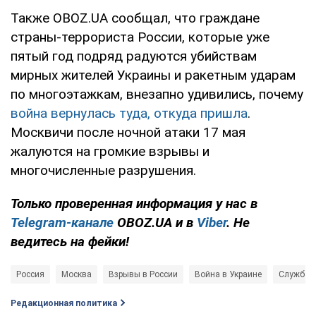
Также OBOZ.UA сообщал, что граждане
страны-террориста России, которые уже
пятый год подряд радуются убийствам
мирных жителей Украины и ракетным ударам
по многоэтажкам, внезапно удивились, почему
война вернулась туда, откуда пришла
.
Москвичи после ночной атаки 17 мая
жалуются на громкие взрывы и
многочисленные разрушения.
Только проверенная информация у нас в
Telegram-канале
OBOZ.UA и в
Viber
. Не
ведитесь на фейки!
Россия
Москва
Взрывы в России
Война в Украине
Служба б
Редакционная политика