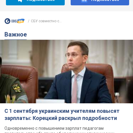
С 1 сентября украинским учителям повысят
зарплаты: Корецкий раскрыл подробности
Одновременно с повышением зарплат педагогам
правительство объявило об увеличении студенческих
стипендий
7.08.2026 00:29
12,2 т.
Сколько баллистических ракет
перехватила украинская ПВО в
июле: в Минобороны назвали цифру
Украинская ПВО работала в условиях
дефицита ракет-перехватчиков
4 часа назад
6,5 т.
Аурика Ротару через суд изменила
свою пенсию, на которую ранее