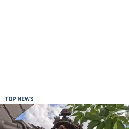
TOP NEWS
Третий армейский корпус создает для
российских оккупантов на Лиманском
направлении критический дискомфорт: как это
удалось
Сейчас это перерастает в кризис для всей группировки
3 часа назад
36,6 т.
"Работаем над тем, чтобы получить