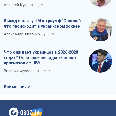
О компании
Команда
Правовая информация
Политика
конфиденциальности
Реклама на сайте
Документы
Редакционная политика
Журналисты OBOZ.UA на месте
событий
OBOZ.UA
Политика
Мир
Расследования
Блоги
Общество