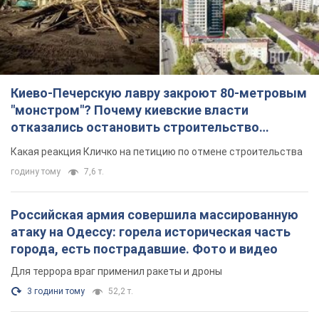
Киево-Печерскую лавру закроют 80-метровым
"монстром"? Почему киевские власти
отказались остановить строительство
небоскреба "московского верующего"
Какая реакция Кличко на петицию по отмене строительства
годину тому
7,6 т.
Российская армия совершила массированную
атаку на Одессу: горела историческая часть
города, есть пострадавшие. Фото и видео
Для террора враг применил ракеты и дроны
3 години тому
52,2 т.