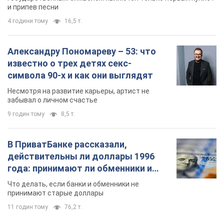
и припев песни
4 години тому
16,5 т.
Александру Пономареву – 53: что
известно о трех детях секс-
символа 90-х и как они выглядят
Несмотря на развитие карьеры, артист не
забывал о личном счастье
9 годин тому
8,5 т.
В ПриватБанке рассказали,
действительны ли доллары 1996
года: принимают ли обменники и
банки такие купюры
Что делать, если банки и обменники не
принимают старые доллары
11 годин тому
76,2 т.