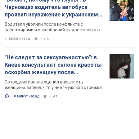
Черновцах водитель автобуса
проявил неуважение к украинским
военным и поплатился за это.
Водителя уволили после конфликта с
Видео
пассажирами и оскорблений в адрес военных
7 часов назад
7,8 т.
"Не следит за сексуальностью": в
Киеве консультант салона красоты
оскорбил женщину после
химиотерапии, разгорелся скандал.
Сотрудник салона оценил внешность
Фото
женщины, заявив, что у нее "мужская стрижка"
10 минут назад
7,4 т.