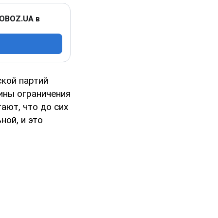
 OBOZ.UA в
ской партий
ины ограничения
ают, что до сих
ой, и это