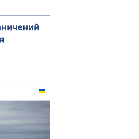
аничений
я