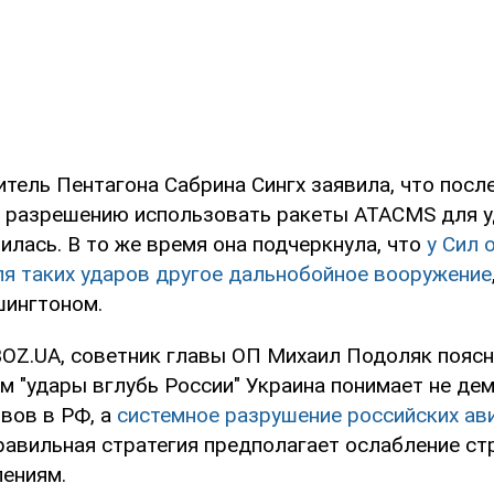
итель Пентагона Сабрина Сингх заявила, что пос
 разрешению использовать ракеты ATACMS для у
илась. В то же время она подчеркнула, что
у Сил 
ля таких ударов другое дальнобойное вооружение
шингтоном.
OZ.UA, советник главы ОП Михаил Подоляк поясни
м "удары вглубь России" Украина понимает не д
вов в РФ, а
системное разрушение российских ав
Правильная стратегия предполагает ослабление ст
лениям.