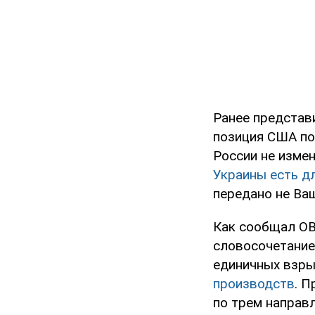
Ранее представ
позиция США по
России не измен
Украины есть д
передано не Ва
Как сообщал OB
словосочетание
единичных взры
производств
. 
по трем направ