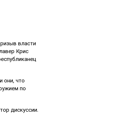
призыв власти
лавер Крис
республиканец
 они, что
оружием по
атор дискуссии.