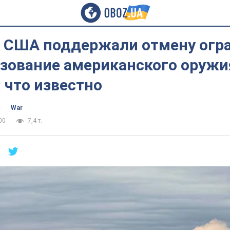
 США поддержали отмену огр
ьзование американского оружи
 что известно
ч
War
00
7,4 т.