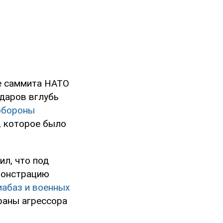
ле саммита НАТО
даров вглубь
обороны
, которое было
л, что под
емонстрацию
иабаз и военных
раны агрессора