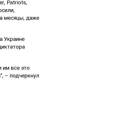
, Patriots,
осили,
а месяцы, даже
а Украине
диктатора
 им все это
", – подчеркнул