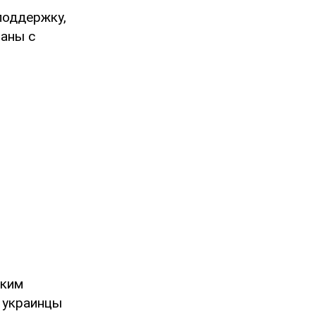
поддержку,
аны с
аким
 украинцы