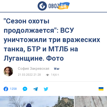
"Сезон охоты
продолжается": ВСУ
уничтожили три вражеских
танка, БТР и МТЛБ на
Луганщине. Фото
София Закревская
War
21.03.2022 21:28
14,6 т.
1258