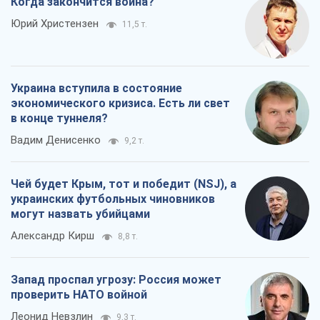
Когда закончится война?
Юрий Христензен
11,5 т.
Украина вступила в состояние
экономического кризиса. Есть ли свет
в конце туннеля?
Вадим Денисенко
9,2 т.
Чей будет Крым, тот и победит (NSJ), а
украинских футбольных чиновников
могут назвать убийцами
Александр Кирш
8,8 т.
Запад проспал угрозу: Россия может
проверить НАТО войной
Леонид Невзлин
9,3 т.