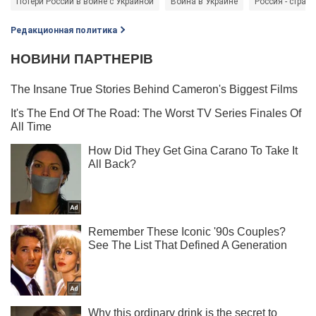
Потери России в войне с Украиной
Война в Украине
Россия - страна
Редакционная политика