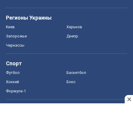
Регионы Украины
Киев
Харьков
Запорожье
Днепр
Черкассы
Спорт
Футбол
Баскетбол
Хоккей
Бокс
Формула-1
Моя школа
ГДЗ
Учебники
Онлайн уроки
ДПА