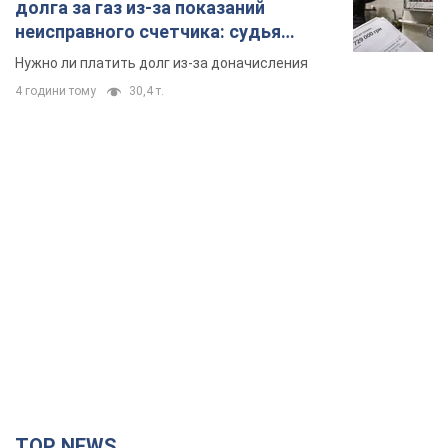
долга за газ из-за показаний
неисправного счетчика: судья
вынес неожиданное решение
Нужно ли платить долг из-за доначисления
4 години тому
30,4 т.
TOP NEWS