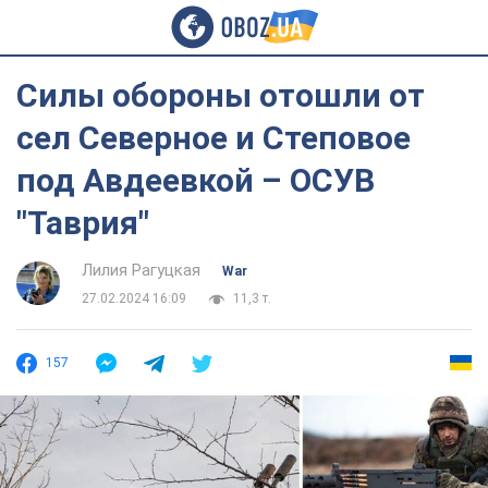
Силы обороны отошли от
сел Северное и Степовое
под Авдеевкой – ОСУВ
"Таврия"
Лилия Рагуцкая
War
27.02.2024 16:09
11,3 т.
157