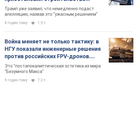
бального зала стоимостью 400 млн
Трамп уже заявил, что немедленно подаст
долларов
апелляцию, назвав это "ужасным решением"
8 годин тому
1,9 т.
Война меняет не только тактику: в
НГУ показали инженерные решения
против российских FPV-дронов.
Фото
Это "постапокалиптическая эстетика из мира
"Безумного Макса"
9 годин тому
7,3 т.