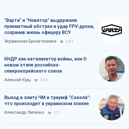
"Варта" и "Новатор" выдержали
пулеметный обстрел и удар FPV-дрона,
сохранив жизнь офицеру ВСУ
Украинская Бронетехника
3,8 т.
КНДР как катализатор войны, или О
новом этапе российско-
северокорейского союза
Алексей Кущ
3,9 т.
Выход в элиту ЧМ и триумф "Сокола":
что происходит в украинском хоккее
Александр Липенко
1,7 т.