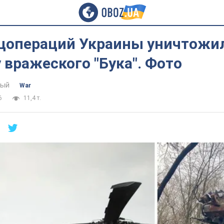
цопераций Украины уничтожи
 вражеского "Бука". Фото
тый
War
6
11,4 т.