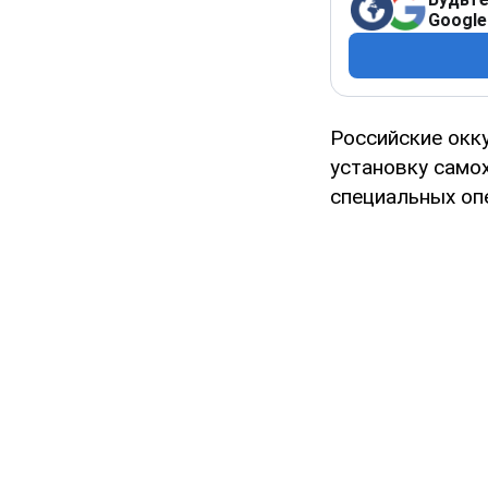
Google
Российские окк
установку самох
специальных оп