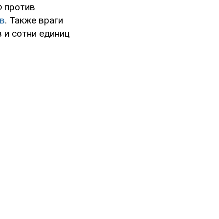
Ф против
в
. Также враги
 и сотни единиц