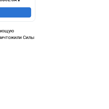
жающую
уничтожили Силы