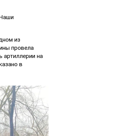
 Наши
одном из
аины провела
ь артиллерии на
казано в