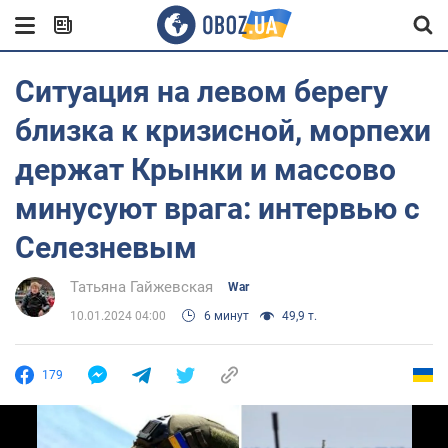
Ситуация на левом берегу
близка к кризисной, морпехи
держат Крынки и массово
минусуют врага: интервью с
Селезневым
Татьяна Гайжевская
War
10.01.2024 04:00
6 минут
49,9 т.
179